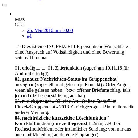
Miaz
Gast
25. Mai 2016 um 10:00
#1
--> Dies ist eine INOFFIZIELLE persönliche Wunschliste -
ohne Anspruch auf Vollständigkeit und ohne Bewertung
seitens Threema
01. erledigt........ 01.
Zitierfunktion (super! am 10.11.16 für
Android erledigt)
02. genauer Nachrichten-Status im Gruppenchat
anzeigbar (zugestellt und gelesen je Kontakt) / Oder Auge,
wenn alle gelesen haben - bzw. offener Briefumschlag, falls
jemand die Lesebestätigung aus hat)
03. zurückgezogen...03. eine Art "Online-Status" im
Einzel-/Gruppenchat
- 2018 Zurückgezogen. Bin mittlerweile
anderer Meinung.
04. nachträgliche
kurzzeitige
Löschfunktion
/
Korrekturfunktion (
nur zeitbegrenzt
1-2min, z.B. bei
Rechtschreibfehlern oder irrtümlicher Sendung; von mir aus
auch mit Mitteilung an den/die Empfänger)