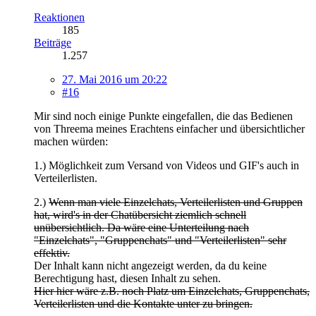
Reaktionen
185
Beiträge
1.257
27. Mai 2016 um 20:22
#16
Mir sind noch einige Punkte eingefallen, die das Bedienen
von Threema meines Erachtens einfacher und übersichtlicher
machen würden:
1.) Möglichkeit zum Versand von Videos und GIF's auch in
Verteilerlisten.
2.)
Wenn man viele Einzelchats, Verteilerlisten und Gruppen
hat, wird's in der Chatübersicht ziemlich schnell
unübersichtlich. Da wäre eine Unterteilung nach
"Einzelchats", "Gruppenchats" und "Verteilerlisten" sehr
effektiv.
Der Inhalt kann nicht angezeigt werden, da du keine
Berechtigung hast, diesen Inhalt zu sehen.
Hier hier wäre z.B. noch Platz um Einzelchats, Gruppenchats,
Verteilerlisten und die Kontakte unter zu bringen.