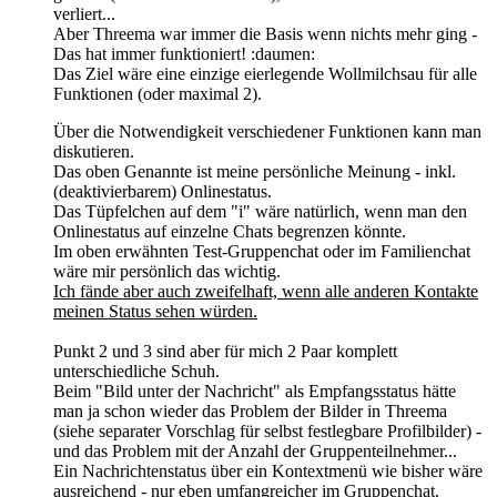
verliert...
Aber Threema war immer die Basis wenn nichts mehr ging -
Das hat immer funktioniert! :daumen:
Das Ziel wäre eine einzige eierlegende Wollmilchsau für alle
Funktionen (oder maximal 2).
Über die Notwendigkeit verschiedener Funktionen kann man
diskutieren.
Das oben Genannte ist meine persönliche Meinung - inkl.
(deaktivierbarem) Onlinestatus.
Das Tüpfelchen auf dem "i" wäre natürlich, wenn man den
Onlinestatus auf einzelne Chats begrenzen könnte.
Im oben erwähnten Test-Gruppenchat oder im Familienchat
wäre mir persönlich das wichtig.
Ich fände aber auch zweifelhaft, wenn alle anderen Kontakte
meinen Status sehen würden.
Punkt 2 und 3 sind aber für mich 2 Paar komplett
unterschiedliche Schuh.
Beim "Bild unter der Nachricht" als Empfangsstatus hätte
man ja schon wieder das Problem der Bilder in Threema
(siehe separater Vorschlag für selbst festlegbare Profilbilder) -
und das Problem mit der Anzahl der Gruppenteilnehmer...
Ein Nachrichtenstatus über ein Kontextmenü wie bisher wäre
ausreichend - nur eben umfangreicher im Gruppenchat.