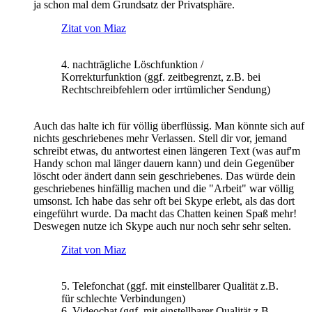
ja schon mal dem Grundsatz der Privatsphäre.
Zitat von Miaz
4. nachträgliche Löschfunktion /
Korrekturfunktion (ggf. zeitbegrenzt, z.B. bei
Rechtschreibfehlern oder irrtümlicher Sendung)
Auch das halte ich für völlig überflüssig. Man könnte sich auf
nichts geschriebenes mehr Verlassen. Stell dir vor, jemand
schreibt etwas, du antwortest einen längeren Text (was auf'm
Handy schon mal länger dauern kann) und dein Gegenüber
löscht oder ändert dann sein geschriebenes. Das würde dein
geschriebenes hinfällig machen und die "Arbeit" war völlig
umsonst. Ich habe das sehr oft bei Skype erlebt, als das dort
eingeführt wurde. Da macht das Chatten keinen Spaß mehr!
Deswegen nutze ich Skype auch nur noch sehr sehr selten.
Zitat von Miaz
5. Telefonchat (ggf. mit einstellbarer Qualität z.B.
für schlechte Verbindungen)
6. Videochat (ggf. mit einstellbarer Qualität z.B.