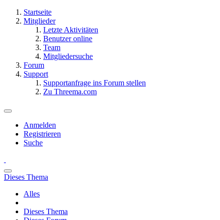
Startseite
Mitglieder
Letzte Aktivitäten
Benutzer online
Team
Mitgliedersuche
Forum
Support
Supportanfrage ins Forum stellen
Zu Threema.com
Anmelden
Registrieren
Suche
Dieses Thema
Alles
Dieses Thema