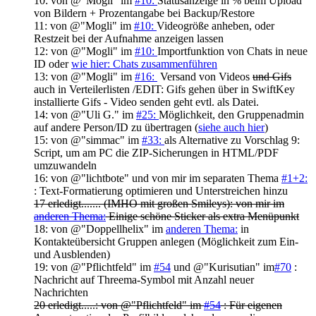
10: von @"Mogli" im
#10:
Statusanzeige in % beim Upload
von Bildern + Prozentangabe bei Backup/Restore
11: von @"Mogli" im
#10:
Videogröße anheben, oder
Restzeit bei der Aufnahme anzeigen lassen
12: von @"Mogli" im
#10:
Importfunktion von Chats in neue
ID oder
wie hier: Chats zusammenführen
13: von @"Mogli" im
#16:
Versand von Videos
und Gifs
auch in Verteilerlisten /EDIT: Gifs gehen über in SwiftKey
installierte Gifs - Video senden geht evtl. als Datei.
14: von @"Uli G." im
#25:
Möglichkeit, den Gruppenadmin
auf andere Person/ID zu übertragen (
siehe auch hier
)
15: von @"simmac" im
#33:
als Alternative zu Vorschlag 9:
Script, um am PC die ZIP-Sicherungen in HTML/PDF
umzuwandeln
16: von @"lichtbote" und von mir im separaten Thema
#1+2:
: Text-Formatierung optimieren und Unterstreichen hinzu
17 erledigt....... (IMHO mit großen Smileys):
von m
ir im
anderen Thema:
Einige schöne Sticker als extra Menüpunkt
18: von @"Doppellhelix" im
anderen Thema:
in
Kontakteübersicht Gruppen anlegen (Möglichkeit zum Ein-
und Ausblenden)
19: von @"Pflichtfeld" im
#54
und @"Kurisutian" im
#70
:
Nachricht auf Threema-Symbol mit Anzahl neuer
Nachrichten
20 erledigt.....: von @"Pflichtfeld" im
#54
: Für eigenen