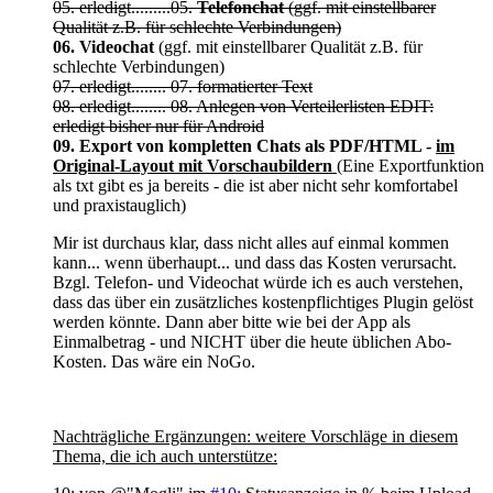
05. erledigt.........
05.
Telefonchat
(ggf. mit einstellbarer
Qualität z.B. für schlechte Verbindungen)
06. Videochat
(ggf. mit einstellbarer Qualität z.B. für
schlechte Verbindungen)
07. erledigt........ 07. formatierter Text
08. erledigt........ 08. Anlegen von Verteilerlisten EDIT:
erledigt bisher nur für Android
09. Export von kompletten Chats als PDF/HTML -
im
Original-Layout mit Vorschaubildern
(Eine Exportfunktion
als txt gibt es ja bereits - die ist aber nicht sehr komfortabel
und praxistauglich)
Mir ist durchaus klar, dass nicht alles auf einmal kommen
kann... wenn überhaupt... und dass das Kosten verursacht.
Bzgl. Telefon- und Videochat würde ich es auch verstehen,
dass das über ein zusätzliches kostenpflichtiges Plugin gelöst
werden könnte. Dann aber bitte wie bei der App als
Einmalbetrag - und NICHT über die heute üblichen Abo-
Kosten. Das wäre ein NoGo.
Nachträgliche Ergänzungen: weitere Vorschläge in diesem
Thema, die ich auch unterstütze: