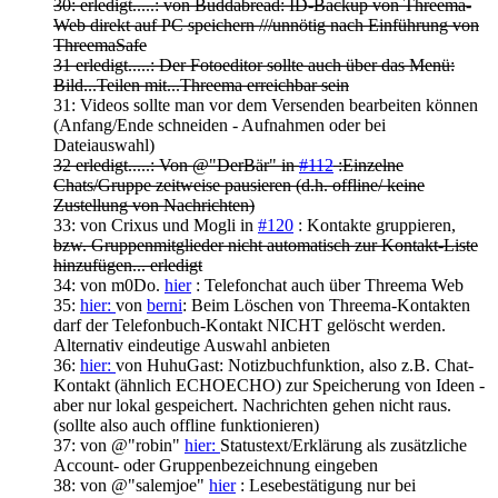
30: erledigt.....: von Buddabread: ID-Backup von Threema-
Web direkt auf PC speichern ///unnötig nach Einführung von
ThreemaSafe
31 erledigt.....: Der Fotoeditor sollte auch über das Menü:
Bild...Teilen mit...Threema erreichbar sein
31: Videos sollte man vor dem Versenden bearbeiten können
(Anfang/Ende schneiden - Aufnahmen oder bei
Dateiauswahl)
32 erledigt.....: Von @"DerBär" in
#112
:Einzelne
Chats/Gruppe zeitweise pausieren (d.h. offline/ keine
Zustellung von Nachrichten)
33: von Crixus und Mogli in
#120
: Kontakte gruppieren,
bzw. Gruppenmitglieder nicht automatisch zur Kontakt-Liste
hinzufügen... erledigt
34: von m0Do.
hier
: Telefonchat auch über Threema Web
35:
hier:
von
berni
: Beim Löschen von Threema-Kontakten
darf der Telefonbuch-Kontakt NICHT gelöscht werden.
Alternativ eindeutige Auswahl anbieten
36:
hier:
von HuhuGast: Notizbuchfunktion, also z.B. Chat-
Kontakt (ähnlich ECHOECHO) zur Speicherung von Ideen -
aber nur lokal gespeichert. Nachrichten gehen nicht raus.
(sollte also auch offline funktionieren)
37: von @"robin"
hier:
Statustext/Erklärung als zusätzliche
Account- oder Gruppenbezeichnung eingeben
38: von @"salemjoe"
hier
: Lesebestätigung nur bei