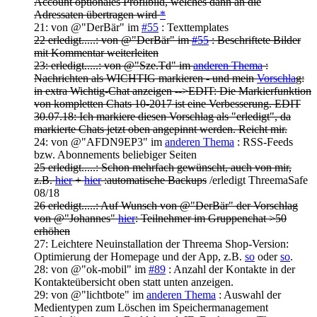
Account optionales Profilbild, welches dann an die
Adressaten übertragen wird
*
21: von @"DerBär" im
#55
: Texttemplates
22 erledigt.....: von @"DerBär" im
#55
: Beschriftete Bilder
mit Kommentar weiterleiten
23: erledigt.....: von @"Sze.Td" im
anderen Thema
:
Nachrichten als WICHTIG markieren - und mein
Vorschla
g:
in extra Wichtig-Chat anzeigen -->EDIT: Die Markierfunktion
von kompletten Chats 10-2017 ist eine Verbesserung. EDIT
30.07.18: Ich markiere diesen Vorschlag als "erledigt", da
markierte Chats jetzt oben angepinnt werden. Reicht mir.
24: von @"AFDN9EP3" im
anderen Thema
: RSS-Feeds
bzw. Abonnements beliebiger Seiten
25 erledigt.....: Schon mehrfach gewünscht, auch von mir,
z.B.
hier
+
hier
:automatische Backups
/erledigt ThreemaSafe
08/18
26 erledigt.....: Auf Wunsch von @"DerBär" der Vorschlag
von @"Johannes"
hier
: Teilnehmer im Gruppenchat >50
erhöhen
27: Leichtere Neuinstallation der Threema Shop-Version:
Optimierung der Homepage und der App, z.B.
so
oder
so
.
28: von @"ok-mobil" im
#89
: Anzahl der Kontakte in der
Kontakteübersicht oben statt unten anzeigen.
29: von @"lichtbote" im
anderen Thema
: Auswahl der
Medientypen zum Löschen im Speichermanagement