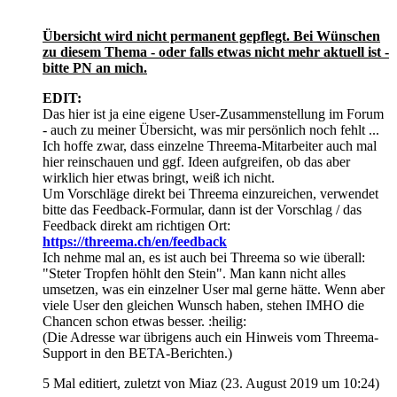
Übersicht wird nicht permanent gepflegt. Bei Wünschen
zu diesem Thema - oder falls etwas nicht mehr aktuell ist -
bitte PN an mich.
EDIT:
Das hier ist ja eine eigene User-Zusammenstellung im Forum
- auch zu meiner Übersicht, was mir persönlich noch fehlt ...
Ich hoffe zwar, dass einzelne Threema-Mitarbeiter auch mal
hier reinschauen und ggf. Ideen aufgreifen, ob das aber
wirklich hier etwas bringt, weiß ich nicht.
Um Vorschläge direkt bei Threema einzureichen, verwendet
bitte das Feedback-Formular, dann ist der Vorschlag / das
Feedback direkt am richtigen Ort:
https://threema.ch/en/feedback
Ich nehme mal an, es ist auch bei Threema so wie überall:
"Steter Tropfen höhlt den Stein". Man kann nicht alles
umsetzen, was ein einzelner User mal gerne hätte. Wenn aber
viele User den gleichen Wunsch haben, stehen IMHO die
Chancen schon etwas besser. :heilig:
(Die Adresse war übrigens auch ein Hinweis vom Threema-
Support in den BETA-Berichten.)
5 Mal editiert, zuletzt von Miaz (
23. August 2019 um 10:24
)