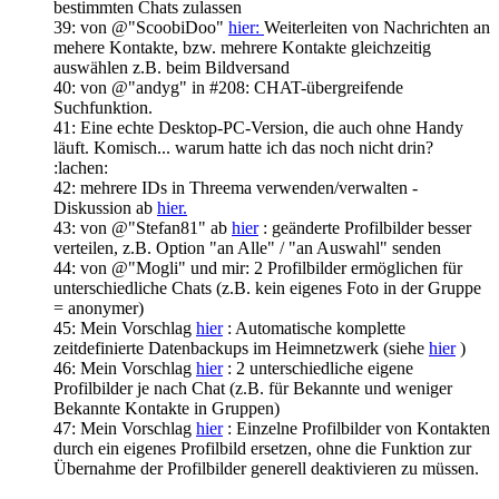
bestimmten Chats zulassen
39: von @"ScoobiDoo"
hier:
Weiterleiten von Nachrichten an
mehere Kontakte, bzw. mehrere Kontakte gleichzeitig
auswählen z.B. beim Bildversand
40: von @"andyg" in #208: CHAT-übergreifende
Suchfunktion.
41: Eine echte Desktop-PC-Version, die auch ohne Handy
läuft. Komisch... warum hatte ich das noch nicht drin?
:lachen:
42: mehrere IDs in Threema verwenden/verwalten -
Diskussion ab
hier.
43: von @"Stefan81" ab
hier
: geänderte Profilbilder besser
verteilen, z.B. Option "an Alle" / "an Auswahl" senden
44: von @"Mogli" und mir: 2 Profilbilder ermöglichen für
unterschiedliche Chats (z.B. kein eigenes Foto in der Gruppe
= anonymer)
45: Mein Vorschlag
hier
: Automatische komplette
zeitdefinierte Datenbackups im Heimnetzwerk (siehe
hier
)
46: Mein Vorschlag
hier
: 2 unterschiedliche eigene
Profilbilder je nach Chat (z.B. für Bekannte und weniger
Bekannte Kontakte in Gruppen)
47: Mein Vorschlag
hier
: Einzelne Profilbilder von Kontakten
durch ein eigenes Profilbild ersetzen, ohne die Funktion zur
Übernahme der Profilbilder generell deaktivieren zu müssen.