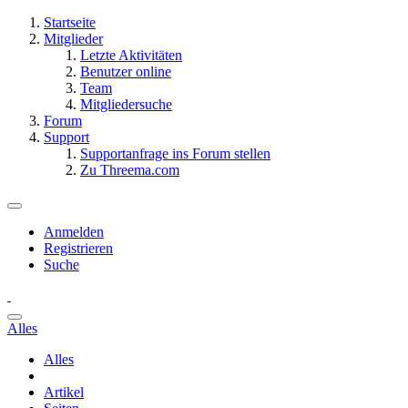
Startseite
Mitglieder
Letzte Aktivitäten
Benutzer online
Team
Mitgliedersuche
Forum
Support
Supportanfrage ins Forum stellen
Zu Threema.com
Anmelden
Registrieren
Suche
Alles
Alles
Artikel