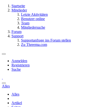
Startseite
Mitglieder
Letzte Aktivitäten
Benutzer online
Team
Mitgliedersuche
Forum
Support
Supportanfrage ins Forum stellen
Zu Threema.com
Anmelden
Registrieren
Suche
Alles
Alles
Artikel