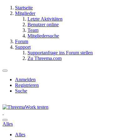
Startseite
Mitglieder
Letzte Aktivitäten
Benutzer online
Team
Mitgliedersuche
Forum
Support
Supportanfrage ins Forum stellen
Zu Threema.com
Anmelden
Registrieren
Suche
Alles
Alles