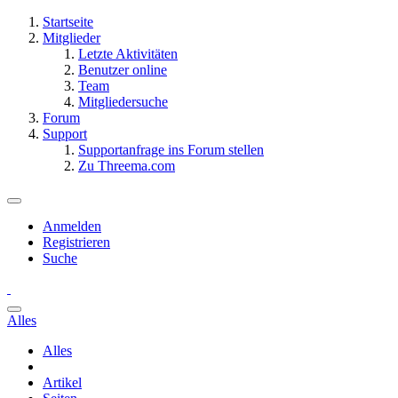
Startseite
Mitglieder
Letzte Aktivitäten
Benutzer online
Team
Mitgliedersuche
Forum
Support
Supportanfrage ins Forum stellen
Zu Threema.com
Anmelden
Registrieren
Suche
Alles
Alles
Artikel