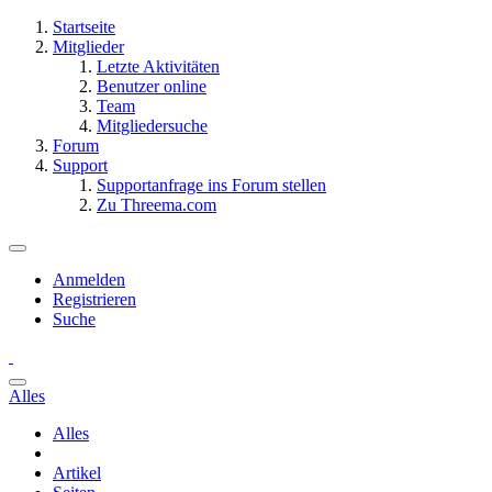
Startseite
Mitglieder
Letzte Aktivitäten
Benutzer online
Team
Mitgliedersuche
Forum
Support
Supportanfrage ins Forum stellen
Zu Threema.com
Anmelden
Registrieren
Suche
Alles
Alles
Artikel