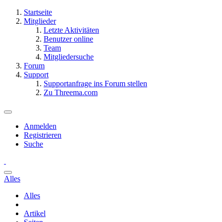
Startseite
Mitglieder
Letzte Aktivitäten
Benutzer online
Team
Mitgliedersuche
Forum
Support
Supportanfrage ins Forum stellen
Zu Threema.com
Anmelden
Registrieren
Suche
Alles
Alles
Artikel