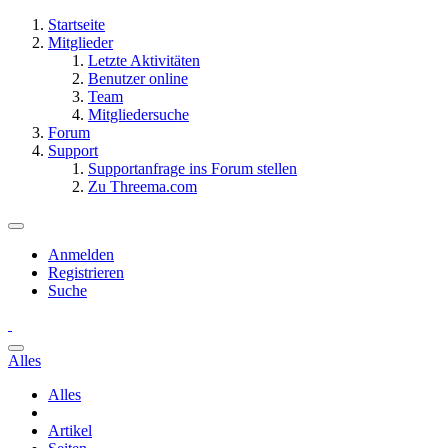
Startseite
Mitglieder
Letzte Aktivitäten
Benutzer online
Team
Mitgliedersuche
Forum
Support
Supportanfrage ins Forum stellen
Zu Threema.com
Anmelden
Registrieren
Suche
Alles
Alles
Artikel