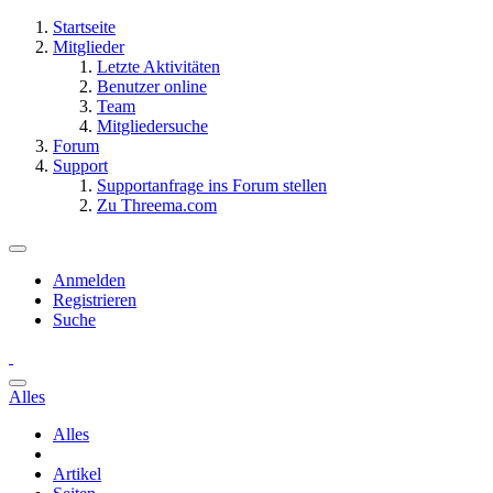
Startseite
Mitglieder
Letzte Aktivitäten
Benutzer online
Team
Mitgliedersuche
Forum
Support
Supportanfrage ins Forum stellen
Zu Threema.com
Anmelden
Registrieren
Suche
Alles
Alles
Artikel