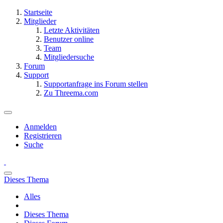
Startseite
Mitglieder
Letzte Aktivitäten
Benutzer online
Team
Mitgliedersuche
Forum
Support
Supportanfrage ins Forum stellen
Zu Threema.com
Anmelden
Registrieren
Suche
Dieses Thema
Alles
Dieses Thema