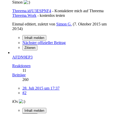
Simon
Threema.id/U3ESPNF4
- Kontaktiere mich auf Threema
Threema.Work
- kostenlos testen
Einmal editiert, zuletzt von
Simon G.
(
7. Oktober 2015 um
20:54
)
Inhalt melden
Nächster offizieller Beitrag
Zitieren
AFDN9EP3
Reaktionen
11
Beiträge
260
28. Juli 2015 um 17:37
#2
iOs
Inhalt melden