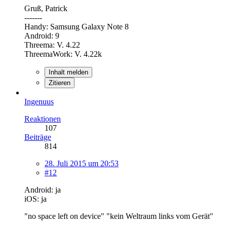
Gruß, Patrick
-------
Handy: Samsung Galaxy Note 8
Android: 9
Threema: V. 4.22
ThreemaWork: V. 4.22k
Inhalt melden
Zitieren
Ingenuus
Reaktionen
107
Beiträge
814
28. Juli 2015 um 20:53
#12
Android: ja
iOS: ja
"no space left on device" "kein Weltraum links vom Gerät"