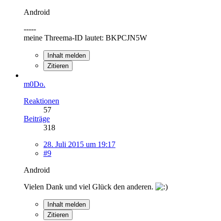
Android
-----
meine Threema-ID lautet: BKPCJN5W
Inhalt melden
Zitieren
m0Do.
Reaktionen
57
Beiträge
318
28. Juli 2015 um 19:17
#9
Android
Vielen Dank und viel Glück den anderen.
Inhalt melden
Zitieren