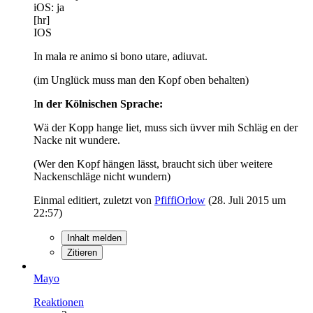
iOS: ja
[hr]
IOS
In mala re animo si bono utare, adiuvat.
(im Unglück muss man den Kopf oben behalten)
I
n der Kölnischen Sprache:
Wä der Kopp hange liet, muss sich üvver mih Schläg en der
Nacke nit wundere.
(Wer den Kopf hängen lässt, braucht sich über weitere
Nackenschläge nicht wundern)
Einmal editiert, zuletzt von
PfiffiOrlow
(
28. Juli 2015 um
22:57
)
Inhalt melden
Zitieren
Mayo
Reaktionen