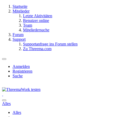
Startseite
Mitglieder
Letzte Aktivitäten
Benutzer online
Team
Mitgliedersuche
Forum
Support
Supportanfrage ins Forum stellen
Zu Threema.com
Anmelden
Registrieren
Suche
Alles
Alles