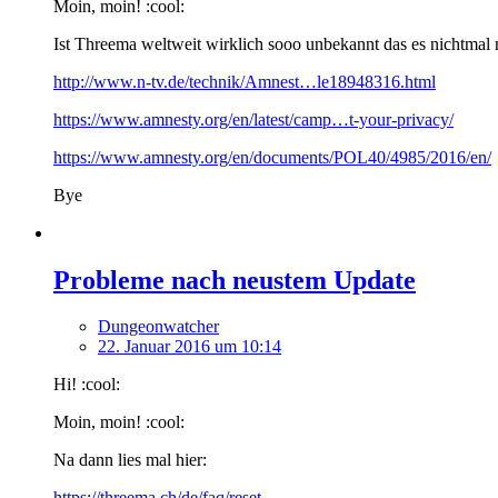
Moin, moin! :cool:
Ist Threema weltweit wirklich sooo unbekannt das es nichtmal
http://www.n-tv.de/technik/Amnest…le18948316.html
https://www.amnesty.org/en/latest/camp…t-your-privacy/
https://www.amnesty.org/en/documents/POL40/4985/2016/en/
Bye
Probleme nach neustem Update
Dungeonwatcher
22. Januar 2016 um 10:14
Hi! :cool:
Moin, moin! :cool:
Na dann lies mal hier:
https://threema.ch/de/faq/reset