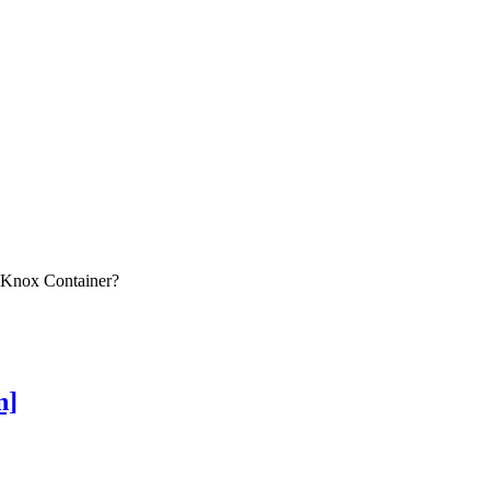
n Knox Container?
n]