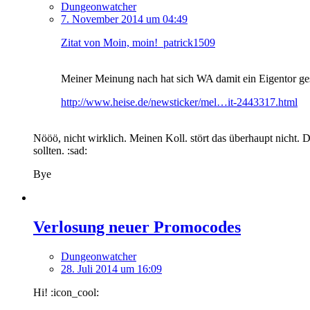
Dungeonwatcher
7. November 2014 um 04:49
Zitat von Moin, moin! patrick1509
Meiner Meinung nach hat sich WA damit ein Eigentor ge
http://www.heise.de/newsticker/mel…it-2443317.html
Nööö, nicht wirklich. Meinen Koll. stört das überhaupt nicht. 
sollten. :sad:
Bye
Verlosung neuer Promocodes
Dungeonwatcher
28. Juli 2014 um 16:09
Hi! :icon_cool: