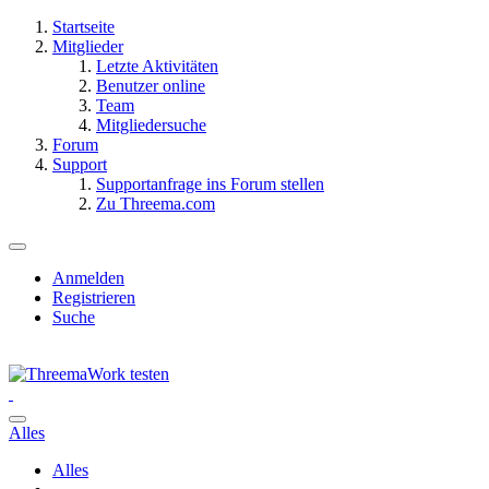
Startseite
Mitglieder
Letzte Aktivitäten
Benutzer online
Team
Mitgliedersuche
Forum
Support
Supportanfrage ins Forum stellen
Zu Threema.com
Anmelden
Registrieren
Suche
Alles
Alles