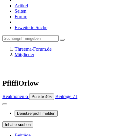
Artikel
Seiten
Forum
Erweiterte Suche
Threema-Forum.de
Mitglieder
PfiffiOrlow
Reaktionen
6
Beiträge
71
Punkte
495
Benutzerprofil melden
Inhalte suchen
Beiträge