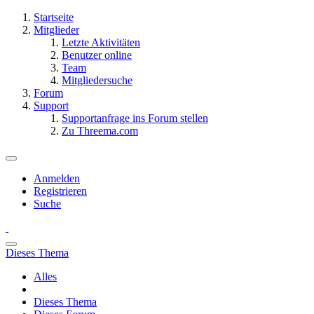
Startseite
Mitglieder
Letzte Aktivitäten
Benutzer online
Team
Mitgliedersuche
Forum
Support
Supportanfrage ins Forum stellen
Zu Threema.com
Anmelden
Registrieren
Suche
Dieses Thema
Alles
Dieses Thema