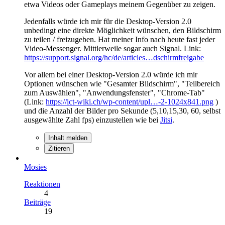
etwa Videos oder Gameplays meinem Gegenüber zu zeigen.
Jedenfalls würde ich mir für die Desktop-Version 2.0
unbedingt eine direkte Möglichkeit wünschen, den Bildschirm
zu teilen / freizugeben. Hat meiner Info nach heute fast jeder
Video-Messenger. Mittlerweile sogar auch Signal. Link:
https://support.signal.org/hc/de/articles…dschirmfreigabe
Vor allem bei einer Desktop-Version 2.0 würde ich mir
Optionen wünschen wie "Gesamter Bildschirm", "Teilbereich
zum Auswählen", "Anwendungsfenster", "Chrome-Tab"
(Link:
https://ict-wiki.ch/wp-content/upl…-2-1024x841.png
)
und die Anzahl der Bilder pro Sekunde (5,10,15,30, 60, selbst
ausgewählte Zahl fps) einzustellen wie bei
Jitsi
.
Inhalt melden
Zitieren
Mosies
Reaktionen
4
Beiträge
19