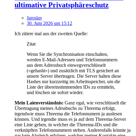
ultimative Privatsphäreschutz
Jaroslav
30. Juni 2026 um 15:12
Ich zitiere mal aus der zweiten Quelle:
Zitat
Wenn Sie die Synchronisation einschalten,
werden E-Mail-Adressen und Telefonnummern
aus dem Adressbuch einwegverschlüsselt
(«gehasht») und zusätzlich mit TLS gesichert an
unsere Server übertragen. Die Server halten diese
Hashes nur kurzzeitig im Arbeitsspeicher, um die
Liste der übereinstimmenden IDs zu ermitteln,
und löschen sie sofort wieder.
Mein Laienverständnis:
Ganz egal, wie verschlüsselt die
Übertragung meines Adrssbuchs zu Threema erfolgt,
irgendwie muss Threema die Telefonnumern ja auslesen
können. Und irgendie muss es ja auf dem Threema-Server
eine Liste geben, in welcher die Threema-IDs und die
verknüpften Telefonnummern stehen. Anderenfalls könnte ja
gar kein Abgleich erfolgen, welcher meiner Kontakte eine