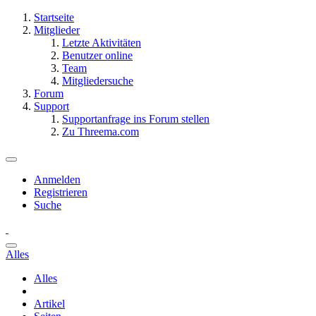
Startseite
Mitglieder
Letzte Aktivitäten
Benutzer online
Team
Mitgliedersuche
Forum
Support
Supportanfrage ins Forum stellen
Zu Threema.com
Anmelden
Registrieren
Suche
Alles
Alles
Artikel