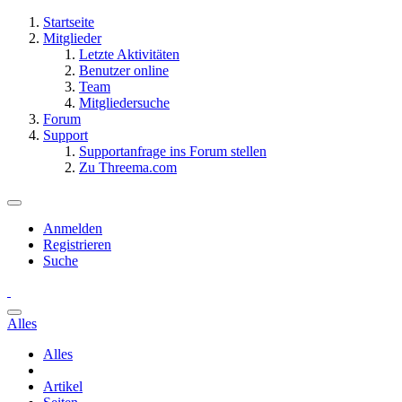
Startseite
Mitglieder
Letzte Aktivitäten
Benutzer online
Team
Mitgliedersuche
Forum
Support
Supportanfrage ins Forum stellen
Zu Threema.com
Anmelden
Registrieren
Suche
Alles
Alles
Artikel