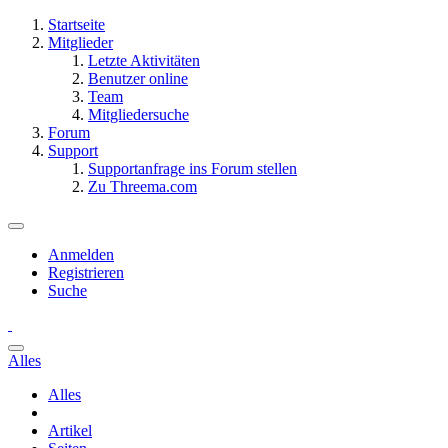
Startseite
Mitglieder
Letzte Aktivitäten
Benutzer online
Team
Mitgliedersuche
Forum
Support
Supportanfrage ins Forum stellen
Zu Threema.com
Anmelden
Registrieren
Suche
Alles
Alles
Artikel