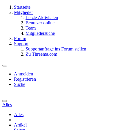
Startseite
Mitglieder
Letzte Aktivitäten
Benutzer online
Team
Mitgliedersuche
Forum
Support
Supportanfrage ins Forum stellen
Zu Threema.com
Anmelden
Registrieren
Suche
Alles
Alles
Artikel