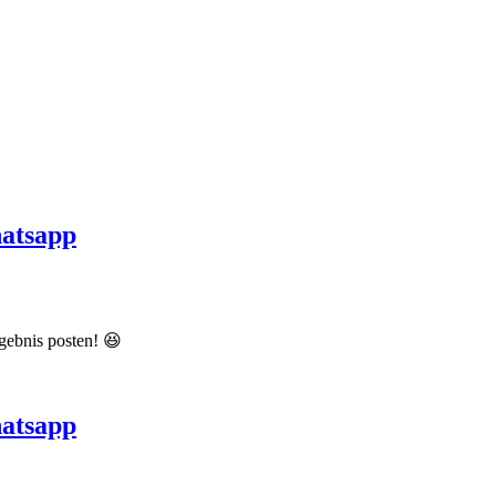
hatsapp
gebnis posten! 😆
hatsapp