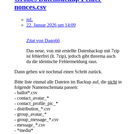
nonces.csv
jnL
22. Januar 2026 um 14:09
Zitat von Dago66
Das neue, von mir erstellte Datenbackup mit 7zip
ist fehlerfrei (lt. 7zip), jedoch gibt threema auch
da die identische Fehlermeldung raus.
Dann gehen wir nochmal einen Schritt zurück.
Bitte liste einmal alle Dateien im Backup auf, die
nicht
in
folgende Namenschemata passen:
- ballot*.csv
- contact_avatar_*
- contact_profile_pic_*
- distribution_*.csv
- group_avatar_*
- group_message_*.csv
- message_*.csv
- *media*