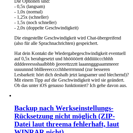
Die Optionen sind:
- 0,5x (langsam)
- 1,0x (normal)
- 1,25x (schneller)
- 1,5x (noch schneller)
- 2,0x (doppelte Geschwindigkeit)
Die eingestellte Geschwindigkeit wird Chat-übergreifend
(also für alle Sprachnachrichten) gespeichert.
Hat dein Kontakt die Wiedergabegeschwindigkeit eventuell
auf 0,5x herabgesetzt und hhöööörrtt dddiiiiiccchhhh
ddddeeeessshaalbbbb jjeeeettzzztt laaanngggsaammeeer
uuuunnnd bbllleeeecccchhherrrrnnnd (zur besseren
Lesbarkeit: hört dich deshalb jetzt langsamer und blechernd)?
Mit einem Tipp auf die Geschwindigkeit wird sie geändert.
Ob das unter iOS genauso funktioniert? Ich gehe davon aus.
Backup nach Werkseinstellungs-
Rücksetzung nicht möglich (ZIP-
Datei laut threema fehlerhaft, laut
WINRAR nicht)