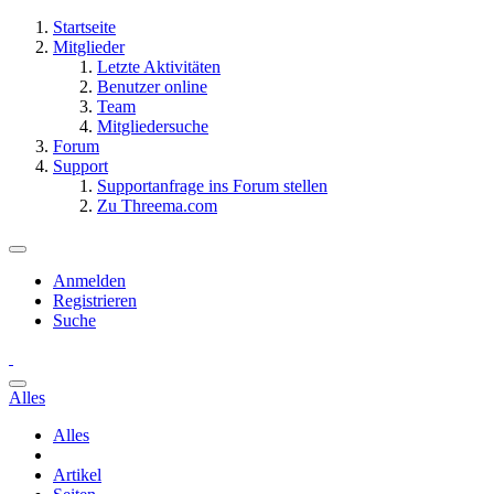
Startseite
Mitglieder
Letzte Aktivitäten
Benutzer online
Team
Mitgliedersuche
Forum
Support
Supportanfrage ins Forum stellen
Zu Threema.com
Anmelden
Registrieren
Suche
Alles
Alles
Artikel