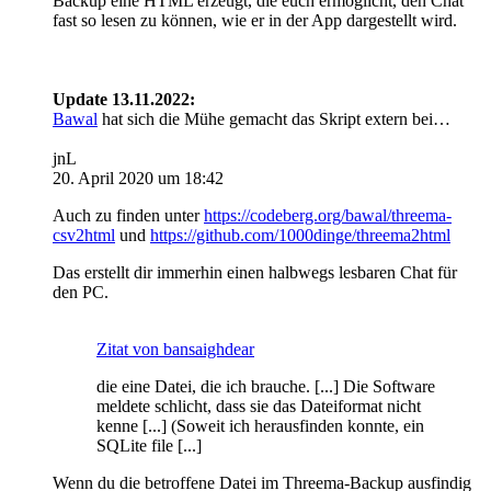
Backup eine HTML erzeugt, die euch ermöglicht, den Chat
fast so lesen zu können, wie er in der App dargestellt wird.
Update 13.11.2022:
Bawal
hat sich die Mühe gemacht das Skript extern bei…
jnL
20. April 2020 um 18:42
Auch zu finden unter
https://codeberg.org/bawal/threema-
csv2html
und
https://github.com/1000dinge/threema2html
Das erstellt dir immerhin einen halbwegs lesbaren Chat für
den PC.
Zitat von bansaighdear
die eine Datei, die ich brauche. [...] Die Software
meldete schlicht, dass sie das Dateiformat nicht
kenne [...] (Soweit ich herausfinden konnte, ein
SQLite file [...]
Wenn du die betroffene Datei im Threema-Backup ausfindig