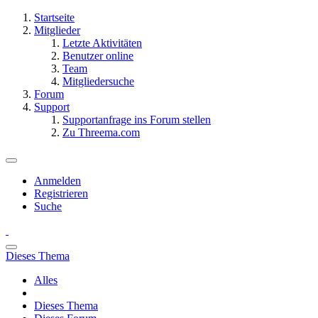
Startseite
Mitglieder
Letzte Aktivitäten
Benutzer online
Team
Mitgliedersuche
Forum
Support
Supportanfrage ins Forum stellen
Zu Threema.com
Anmelden
Registrieren
Suche
Dieses Thema
Alles
Dieses Thema