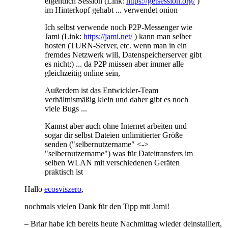
eigentlich Session (Link:
https://getsession.org/
)
im Hinterkopf gehabt ... verwendet onion
Ich selbst verwende noch P2P-Messenger wie
Jami (Link:
https://jami.net/
) kann man selber
hosten (TURN-Server, etc. wenn man in ein
fremdes Netzwerk will, Datenspeicherserver gibt
es nicht;) ... da P2P müssen aber immer alle
gleichzeitig online sein,
Außerdem ist das Entwickler-Team
verhältnismäßig klein und daher gibt es noch
viele Bugs ...
Kannst aber auch ohne Internet arbeiten und
sogar dir selbst Dateien unlimitierter Größe
senden ("selbernutzername" <->
"selbernutzername") was für Dateitransfers im
selben WLAN mit verschiedenen Geräten
praktisch ist
Hallo
ecosviszero
,
nochmals vielen Dank für den Tipp mit Jami!
– Briar habe ich bereits heute Nachmittag wieder deinstalliert,