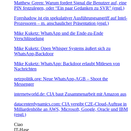
Matthew Green: Warum fordert Signal die Benutzer auf, eine
PIN festzulegen, oder “Ein paar Gedanken zu SVR” (engl.)
Foreshadow ist ein spekulativer Ausführungsangriff auf Intel-
Prozessoren – m. anschaulicher Präsentation (engl.)
Mike Kuketz: WhatsApp und die Ende-zu-Ende
Verschlüsselung
Mike Kuketz: Open Whisper Systems äußert sich zu
WhatsApp-Backdoor
Mike Kuketz: WhatsApp: Backdoor erlaubt Mitlesen von
Nachrichten
netzpolitik.org: Neue WhatsApp-AGB – Shoot the
Messenger
internetworld.de: CIA baut Zusammenarbeit mit Amazon aus
datacenterdynamics.com: CIA vergibt C2E-Cloud-Auftrag in
Milliardenhöhe an AWS, Microsoft, Google, Oracle und IBM
(engl.)
Ciao
IT-Hase