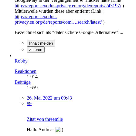
GooglePlay in der Vergangenheit 9! Tracker hatte (Link:
https://reports.exodus-privacy.eu.org/de/reports/243197/
).
Mittlerweile wurden diese aber entfernt (Link:
https://reports.exodus-
privacy.eu.org/de/reports/com….search/latest/
).
Bezeichnet sich als "datensichere Google-Alternative" ...
Inhalt melden
Zitieren
Robby
Reaktionen
1.914
Beiträge
1.659
26. Mai 2022 um 09:43
#9
Zitat von threemlie
Hallo Andreas