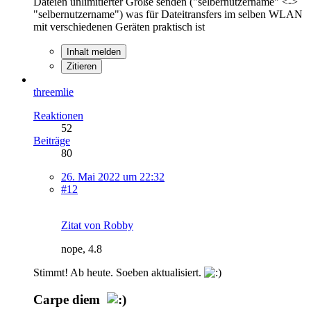
Dateien unlimitierter Größe senden ("selbernutzername" <->
"selbernutzername") was für Dateitransfers im selben WLAN
mit verschiedenen Geräten praktisch ist
Inhalt melden
Zitieren
threemlie
Reaktionen
52
Beiträge
80
26. Mai 2022 um 22:32
#12
Zitat von Robby
nope, 4.8
Stimmt! Ab heute. Soeben aktualisiert.
Carpe diem