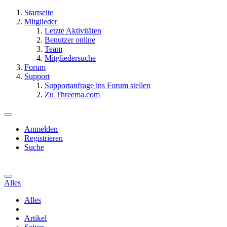
Startseite
Mitglieder
Letzte Aktivitäten
Benutzer online
Team
Mitgliedersuche
Forum
Support
Supportanfrage ins Forum stellen
Zu Threema.com
Anmelden
Registrieren
Suche
Alles
Alles
Artikel