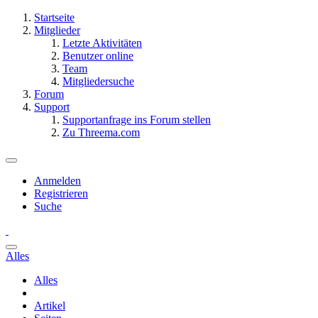
Startseite
Mitglieder
Letzte Aktivitäten
Benutzer online
Team
Mitgliedersuche
Forum
Support
Supportanfrage ins Forum stellen
Zu Threema.com
Anmelden
Registrieren
Suche
Alles
Alles
Artikel