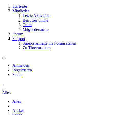
Startseite
Mitglieder
Letzte Aktivitäten
Benutzer online
Team
Mitgliedersuche
Forum
Support
Supportanfrage ins Forum stellen
Zu Threema.com
Anmelden
Registrieren
Suche
Alles
Alles
Artikel