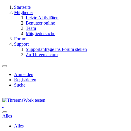
Startseite
Mitglieder
Letzte Aktivitäten
Benutzer online
Team
Mitgliedersuche
Forum
Support
Supportanfrage ins Forum stellen
Zu Threema.com
Anmelden
Registrieren
Suche
Alles
Alles