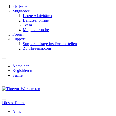
Startseite
Mitglieder
Letzte Aktivitäten
Benutzer online
Team
Mitgliedersuche
Forum
Support
Supportanfrage ins Forum stellen
Zu Threema.com
Anmelden
Registrieren
Suche
Dieses Thema
Alles