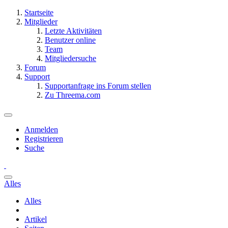
Startseite
Mitglieder
Letzte Aktivitäten
Benutzer online
Team
Mitgliedersuche
Forum
Support
Supportanfrage ins Forum stellen
Zu Threema.com
Anmelden
Registrieren
Suche
Alles
Alles
Artikel