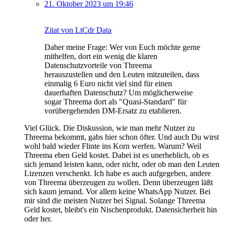
21. Oktober 2023 um 19:46
Zitat von LtCdr Data
Daher meine Frage: Wer von Euch möchte gerne
mithelfen, dort ein wenig die klaren
Datenschutzvorteile von Threema
herauszustellen und den Leuten mitzuteilen, dass
einmalig 6 Euro nicht viel sind für einen
dauerhaften Datenschutz? Um möglicherweise
sogar Threema dort als "Quasi-Standard" für
vorübergehenden DM-Ersatz zu etablieren.
Viel Glück. Die Diskussion, wie man mehr Nutzer zu
Threema bekommt, gabs hier schon öfter. Und auch Du wirst
wohl bald wieder Flinte ins Korn werfen. Warum? Weil
Threema eben Geld kostet. Dabei ist es unerheblich, ob es
sich jemand leisten kann, oder nicht, oder ob man den Leuten
Lizenzen verschenkt. Ich habe es auch aufgegeben, andere
von Threema überzeugen zu wollen. Denn überzeugen läßt
sich kaum jemand. Vor allem keine WhatsApp Nutzer. Bei
mir sind die meisten Nutzer bei Signal. Solange Threema
Geld kostet, bleibt's ein Nischenprodukt. Datensicherheit hin
oder her.