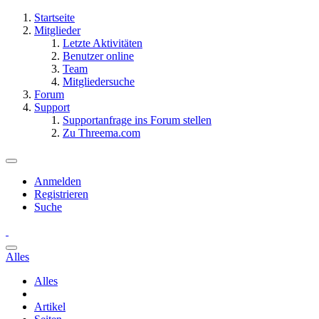
Startseite
Mitglieder
Letzte Aktivitäten
Benutzer online
Team
Mitgliedersuche
Forum
Support
Supportanfrage ins Forum stellen
Zu Threema.com
Anmelden
Registrieren
Suche
Alles
Alles
Artikel