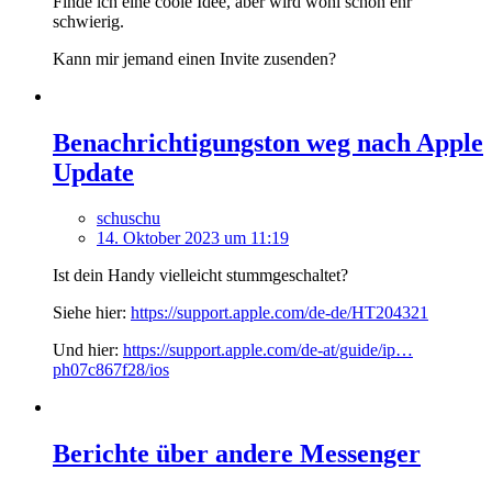
Finde ich eine coole Idee, aber wird wohl schon ehr
schwierig.
Kann mir jemand einen Invite zusenden?
Benachrichtigungston weg nach Apple
Update
schuschu
14. Oktober 2023 um 11:19
Ist dein Handy vielleicht stummgeschaltet?
Siehe hier:
https://support.apple.com/de-de/HT204321
Und hier:
https://support.apple.com/de-at/guide/ip…
ph07c867f28/ios
Berichte über andere Messenger