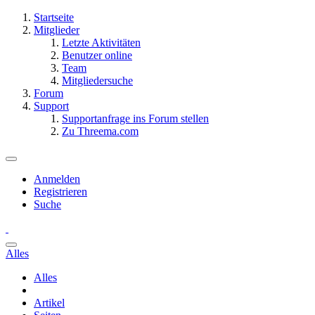
Startseite
Mitglieder
Letzte Aktivitäten
Benutzer online
Team
Mitgliedersuche
Forum
Support
Supportanfrage ins Forum stellen
Zu Threema.com
Anmelden
Registrieren
Suche
Alles
Alles
Artikel