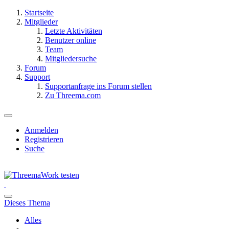
Startseite
Mitglieder
Letzte Aktivitäten
Benutzer online
Team
Mitgliedersuche
Forum
Support
Supportanfrage ins Forum stellen
Zu Threema.com
Anmelden
Registrieren
Suche
Dieses Thema
Alles