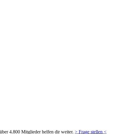
ber 4.800 Mitglieder helfen dir weiter.
> Frage stellen <