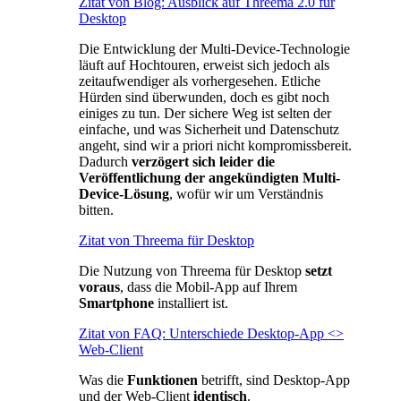
Zitat von Blog: Ausblick auf Threema 2.0 für
Desktop
Die Entwicklung der Multi-Device-Technologie
läuft auf Hochtouren, erweist sich jedoch als
zeitaufwendiger als vorhergesehen. Etliche
Hürden sind überwunden, doch es gibt noch
einiges zu tun. Der sichere Weg ist selten der
einfache, und was Sicherheit und Datenschutz
angeht, sind wir a priori nicht kompromissbereit.
Dadurch
verzögert sich leider die
Veröffentlichung der angekündigten Multi-
Device-Lösung
, wofür wir um Verständnis
bitten.
Zitat von Threema für Desktop
Die Nutzung von Threema für Desktop
setzt
voraus
, dass die Mobil-App auf Ihrem
Smartphone
installiert ist.
Zitat von FAQ: Unterschiede Desktop-App <>
Web-Client
Was die
Funktionen
betrifft, sind Desktop-App
und der Web-Client
identisch
.