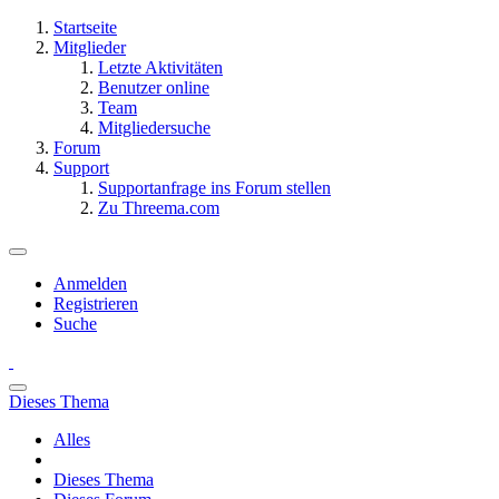
Startseite
Mitglieder
Letzte Aktivitäten
Benutzer online
Team
Mitgliedersuche
Forum
Support
Supportanfrage ins Forum stellen
Zu Threema.com
Anmelden
Registrieren
Suche
Dieses Thema
Alles
Dieses Thema