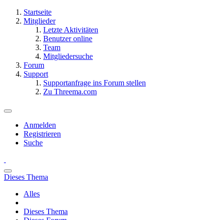
Startseite
Mitglieder
Letzte Aktivitäten
Benutzer online
Team
Mitgliedersuche
Forum
Support
Supportanfrage ins Forum stellen
Zu Threema.com
Anmelden
Registrieren
Suche
Dieses Thema
Alles
Dieses Thema