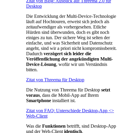
Zitat von Blog: Ausblick auf Threema 2.0 für
Desktop
Die Entwicklung der Multi-Device-Technologie
läuft auf Hochtouren, erweist sich jedoch als
zeitaufwendiger als vorhergesehen. Etliche
Hürden sind überwunden, doch es gibt noch
einiges zu tun. Der sichere Weg ist selten der
einfache, und was Sicherheit und Datenschutz
angeht, sind wir a priori nicht kompromissbereit.
Dadurch
verzögert sich leider die
Veröffentlichung der angekündigten Multi-
Device-Lösung
, wofür wir um Verständnis
bitten.
Zitat von Threema für Desktop
Die Nutzung von Threema für Desktop
setzt
voraus
, dass die Mobil-App auf Ihrem
Smartphone
installiert ist.
Zitat von FAQ: Unterschiede Desktop-App <>
Web-Client
Was die
Funktionen
betrifft, sind Desktop-App
und der Web-Client
identisch
.