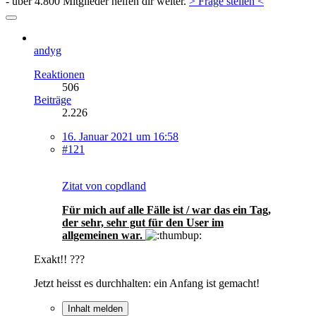
- über 4.800 Mitglieder helfen dir weiter.
> Frage stellen <
andyg
Reaktionen
506
Beiträge
2.226
16. Januar 2021 um 16:58
#121
Zitat von copdland
Für mich auf alle Fälle ist / war das ein Tag,
der sehr, sehr gut für den User im
allgemeinen war.
Exakt!! ???
Jetzt heisst es durchhalten: ein Anfang ist gemacht!
Inhalt melden