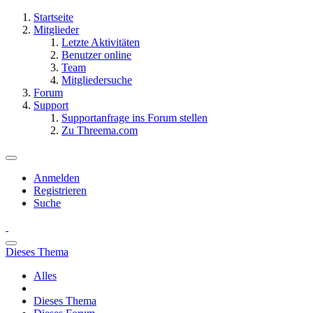
Startseite
Mitglieder
Letzte Aktivitäten
Benutzer online
Team
Mitgliedersuche
Forum
Support
Supportanfrage ins Forum stellen
Zu Threema.com
Anmelden
Registrieren
Suche
Dieses Thema
Alles
Dieses Thema