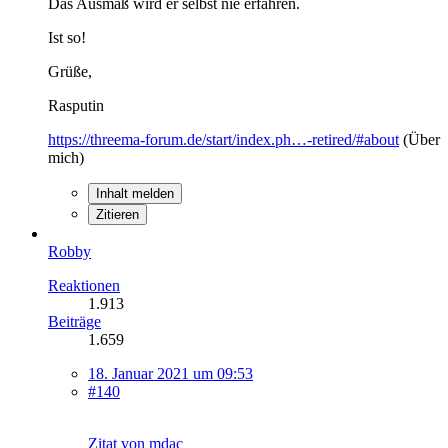
Das Ausmaß wird er selbst nie erfahren.
Ist so!
Grüße,
Rasputin
https://threema-forum.de/start/index.ph…-retired/#about
(Über
mich)
Inhalt melden
Zitieren
Robby
Reaktionen
1.913
Beiträge
1.659
18. Januar 2021 um 09:53
#140
Zitat von mdac