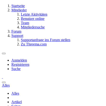
Startseite
Mitglieder
Letzte Aktivitäten
Benutzer online
Team
Mitgliedersuche
Forum
Support
Supportanfrage ins Forum stellen
Zu Threema.com
Anmelden
Registrieren
Suche
Alles
Alles
Artikel