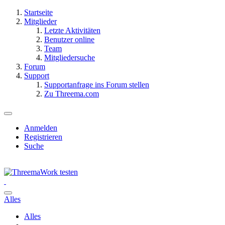
Startseite
Mitglieder
Letzte Aktivitäten
Benutzer online
Team
Mitgliedersuche
Forum
Support
Supportanfrage ins Forum stellen
Zu Threema.com
Anmelden
Registrieren
Suche
Alles
Alles