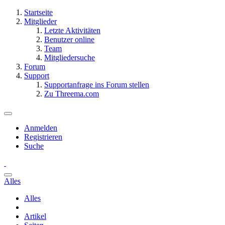
Startseite
Mitglieder
Letzte Aktivitäten
Benutzer online
Team
Mitgliedersuche
Forum
Support
Supportanfrage ins Forum stellen
Zu Threema.com
Anmelden
Registrieren
Suche
Alles
Alles
Artikel