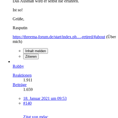
Das Ausmaß wird er selbst nie erfahren.
Ist so!
Grüße,
Rasputin
https://threema-forum.de/start/index.ph…-retired/#about
(Über
mich)
Inhalt melden
Zitieren
Robby
Reaktionen
1.911
Beiträge
1.659
18. Januar 2021 um 09:53
#140
Zitat von mdac