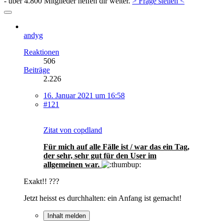
- über 4.800 Mitglieder helfen dir weiter.
> Frage stellen <
andyg
Reaktionen
506
Beiträge
2.226
16. Januar 2021 um 16:58
#121
Zitat von copdland
Für mich auf alle Fälle ist / war das ein Tag,
der sehr, sehr gut für den User im
allgemeinen war.
Exakt!! ???
Jetzt heisst es durchhalten: ein Anfang ist gemacht!
Inhalt melden