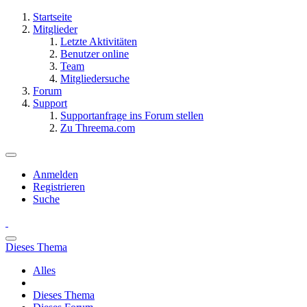
Startseite
Mitglieder
Letzte Aktivitäten
Benutzer online
Team
Mitgliedersuche
Forum
Support
Supportanfrage ins Forum stellen
Zu Threema.com
Anmelden
Registrieren
Suche
Dieses Thema
Alles
Dieses Thema