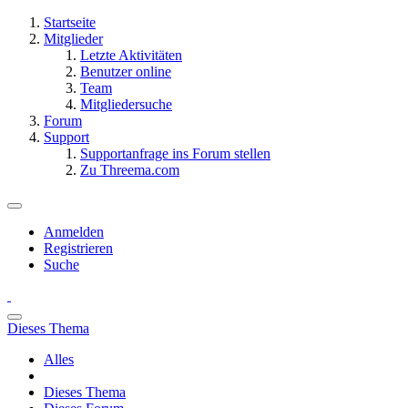
Startseite
Mitglieder
Letzte Aktivitäten
Benutzer online
Team
Mitgliedersuche
Forum
Support
Supportanfrage ins Forum stellen
Zu Threema.com
Anmelden
Registrieren
Suche
Dieses Thema
Alles
Dieses Thema