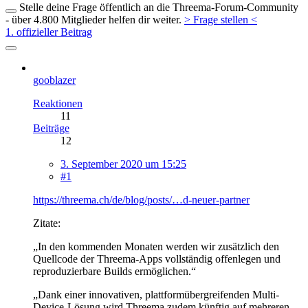
Stelle deine Frage öffentlich an die Threema-Forum-Community
- über 4.800 Mitglieder helfen dir weiter.
> Frage stellen <
1. offizieller Beitrag
gooblazer
Reaktionen
11
Beiträge
12
3. September 2020 um 15:25
#1
https://threema.ch/de/blog/posts/…d-neuer-partner
Zitate:
„In den kommenden Monaten werden wir zusätzlich den
Quellcode der Threema-Apps vollständig offenlegen und
reproduzierbare Builds ermöglichen.“
„Dank einer innovativen, plattformübergreifenden Multi-
Device-Lösung wird Threema zudem künftig auf mehreren