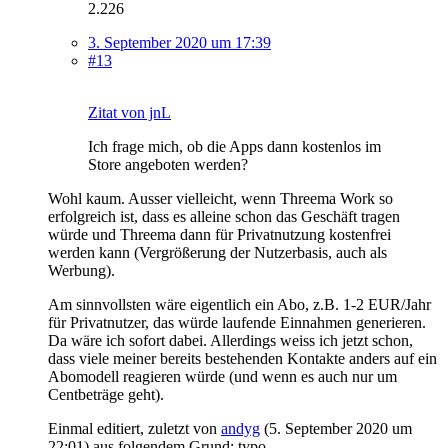
2.226
3. September 2020 um 17:39
#13
Zitat von jnL
Ich frage mich, ob die Apps dann kostenlos im
Store angeboten werden?
Wohl kaum. Ausser vielleicht, wenn Threema Work so
erfolgreich ist, dass es alleine schon das Geschäft tragen
würde und Threema dann für Privatnutzung kostenfrei
werden kann (Vergrößerung der Nutzerbasis, auch als
Werbung).
Am sinnvollsten wäre eigentlich ein Abo, z.B. 1-2 EUR/Jahr
für Privatnutzer, das würde laufende Einnahmen generieren.
Da wäre ich sofort dabei. Allerdings weiss ich jetzt schon,
dass viele meiner bereits bestehenden Kontakte anders auf ein
Abomodell reagieren würde (und wenn es auch nur um
Centbeträge geht).
Einmal editiert, zuletzt von
andyg
(
5. September 2020 um
22:01
) aus folgendem Grund: typo