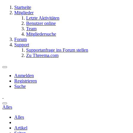
Startseite
Mitglieder
Letzte Aktivitäten
Benutzer online
Team
Mitgliedersuche
Forum
Support
Supportanfrage ins Forum stellen
Zu Threema.com
Anmelden
Registrieren
Suche
Alles
Alles
Artikel