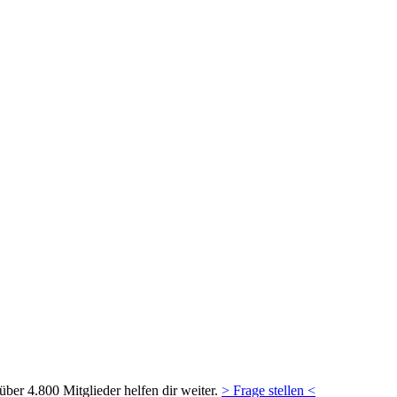
ber 4.800 Mitglieder helfen dir weiter.
> Frage stellen <