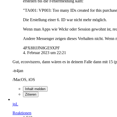
erstellen bis die Fehlermeldung kam:
"TA001: VP003: Too many IDs created for this purchas
Die Erstellung einer 6. ID war nicht mehr möglich.
Wenn man Apps wie Wickr oder Session gewohnt ist, rechn
Andere Messenger zeigen dieses Verhalten nicht. Wen
4PX8HJJN8GE9XPF
4. Februar 2023 um 22:21
Gut, ecosviszero, dann wären es in deinem Falle dann mit 15 (
-tr4jan
/MacOS, iOS
Inhalt melden
Zitieren
jnL
Reaktionen