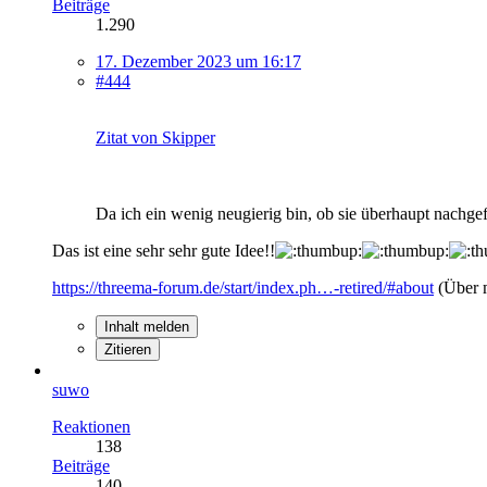
Beiträge
1.290
17. Dezember 2023 um 16:17
#444
Zitat von Skipper
Da ich ein wenig neugierig bin, ob sie überhaupt nachge
Das ist eine sehr sehr gute Idee!!
https://threema-forum.de/start/index.ph…-retired/#about
(Über 
Inhalt melden
Zitieren
suwo
Reaktionen
138
Beiträge
140