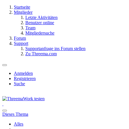
Startseite
Mitglieder
Letzte Aktivitäten
Benutzer online
Team
Mitgliedersuche
Forum
Support
Supportanfrage ins Forum stellen
Zu Threema.com
Anmelden
Registrieren
Suche
Dieses Thema
Alles