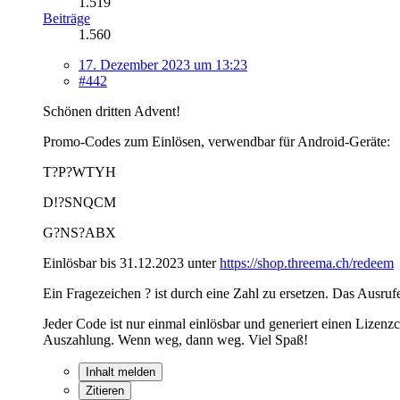
1.519
Beiträge
1.560
17. Dezember 2023 um 13:23
#442
Schönen dritten Advent!
Promo-Codes zum Einlösen, verwendbar für Android-Geräte:
T?P?WTYH
D!?SNQCM
G?NS?ABX
Einlösbar bis 31.12.2023 unter
https://shop.threema.ch/redeem
Ein Fragezeichen ? ist durch eine Zahl zu ersetzen. Das Ausru
Jeder Code ist nur einmal einlösbar und generiert einen Lize
Auszahlung. Wenn weg, dann weg. Viel Spaß!
Inhalt melden
Zitieren