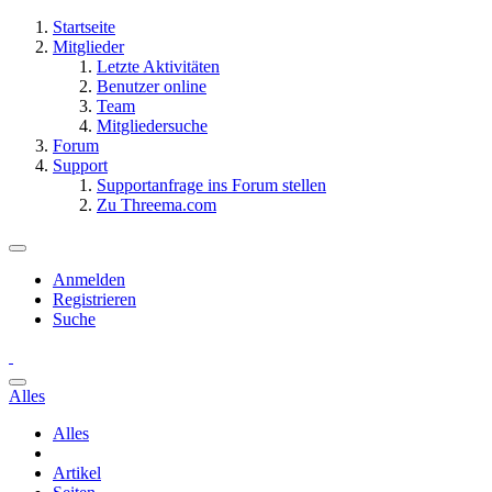
Startseite
Mitglieder
Letzte Aktivitäten
Benutzer online
Team
Mitgliedersuche
Forum
Support
Supportanfrage ins Forum stellen
Zu Threema.com
Anmelden
Registrieren
Suche
Alles
Alles
Artikel