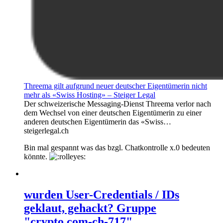
Threema gilt aufgrund neuer deutscher Eigentümerin nicht
mehr als «Swiss Hosting» – Steiger Legal
Der schweizerische Messaging-Dienst Threema verlor nach
dem Wechsel von einer deutschen Eigentümerin zu einer
anderen deutschen Eigentümerin das «Swiss…
steigerlegal.ch
Bin mal gespannt was das bzgl. Chatkontrolle x.0 bedeuten
könnte.
wurden User-Credentials / IDs
geklaut, gehackt? Gruppe
"crypto.com-ch-717"