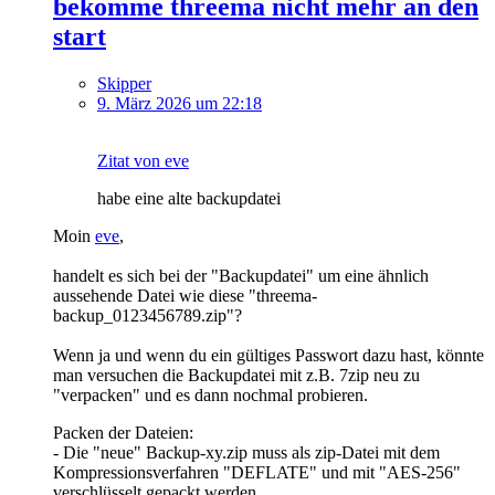
bekomme threema nicht mehr an den
start
Skipper
9. März 2026 um 22:18
Zitat von eve
habe eine alte backupdatei
Moin
eve
,
handelt es sich bei der "Backupdatei" um eine ähnlich
aussehende Datei wie diese "threema-
backup_0123456789.zip"?
Wenn ja und wenn du ein gültiges Passwort dazu hast, könnte
man versuchen die Backupdatei mit z.B. 7zip neu zu
"verpacken" und es dann nochmal probieren.
Packen der Dateien:
- Die "neue" Backup-xy.zip muss als zip-Datei mit dem
Kompressionsverfahren "DEFLATE" und mit "AES-256"
verschlüsselt gepackt werden.