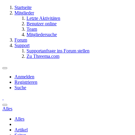
Startseite
Mitglieder
Letzte Aktivitäten
Benutzer online
Team
Mitgliedersuche
Forum
Support
Supportanfrage ins Forum stellen
Zu Threema.com
Anmelden
Registrieren
Suche
Alles
Alles
Artikel