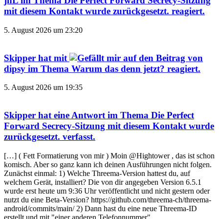
jnL
im Thema
Die Perfect Forward Secrecy-Sitzung
mit diesem Kontakt wurde zurückgesetzt.
reagiert.
5. August 2026 um 23:20
Skipper
hat mit
auf den Beitrag von
dipsy
im Thema
Warum das denn jetzt?
reagiert.
5. August 2026 um 19:35
Skipper
hat eine Antwort im Thema
Die Perfect
Forward Secrecy-Sitzung mit diesem Kontakt wurde
zurückgesetzt.
verfasst.
[…] ( Fett Formatierung von mir ) Moin @Hightower , das ist schon
komisch. Aber so ganz kann ich deinen Ausführungen nicht folgen.
Zunächst einmal: 1) Welche Threema-Version hattest du, auf
welchem Gerät, installiert? Die von dir angegeben Version 6.5.1
wurde erst heute um 9:36 Uhr veröffentlicht und nicht gestern oder
nutzt du eine Beta-Version? https://github.com/threema-ch/threema-
android/commits/main/ 2) Dann hast du eine neue Threema-ID
erstellt und mit "einer anderen Telefonnummer"…