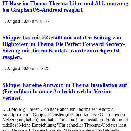
IT-Hase
im Thema
Theema Libre und Akkunutzung
bei GraphenOS-Android
reagiert.
8. August 2026 um 23:47
Skipper
hat mit
auf den Beitrag von
Hightower
im Thema
Die Perfect Forward Secrecy-
Sitzung mit diesem Kontakt wurde zurückgesetzt.
reagiert.
8. August 2026 um 17:25
Skipper
hat eine Antwort im Thema
Installation auf
(Fremd)handy unter Android: welche Version
verfasst.
[…] Moin @Threeti , ich habe auch ein "normales" Android-
Smartphone mit Google-Diensten (die aber dank NetGuard keinen
Netzzugang haben) und habe Threema-Libre installiert. Funktioniert
tadellos! Meine Empfehlung: "Für schneller Threema-Updates lässt
sich Threema-Libre auch aus der 'Threema eigenen Paketquelle'