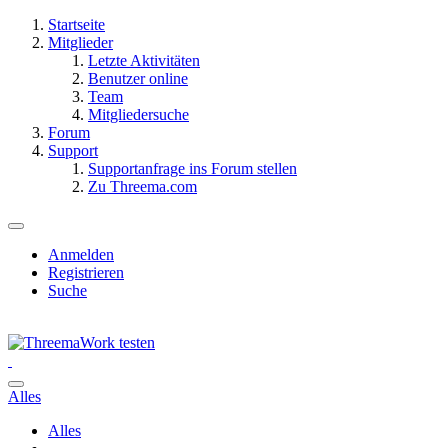
Startseite
Mitglieder
Letzte Aktivitäten
Benutzer online
Team
Mitgliedersuche
Forum
Support
Supportanfrage ins Forum stellen
Zu Threema.com
Anmelden
Registrieren
Suche
Alles
Alles