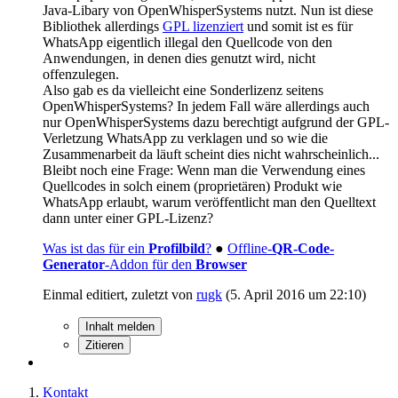
Java-Libary von OpenWhisperSystems nutzt. Nun ist diese
Bibliothek allerdings
GPL lizenziert
und somit ist es für
WhatsApp eigentlich illegal den Quellcode von den
Anwendungen, in denen dies genutzt wird, nicht
offenzulegen.
Also gab es da vielleicht eine Sonderlizenz seitens
OpenWhisperSystems? In jedem Fall wäre allerdings auch
nur OpenWhisperSystems dazu berechtigt aufgrund der GPL-
Verletzung WhatsApp zu verklagen und so wie die
Zusammenarbeit da läuft scheint dies nicht wahrscheinlich...
Bleibt noch eine Frage: Wenn man die Verwendung eines
Quellcodes in solch einem (proprietären) Produkt wie
WhatsApp erlaubt, warum veröffentlicht man den Quelltext
dann unter einer GPL-Lizenz?
Was ist das für ein
Profilbild
?
●
Offline-
QR-Code-
Generator
-Addon für den
Browser
Einmal editiert, zuletzt von
rugk
(
5. April 2016 um 22:10
)
Inhalt melden
Zitieren
Kontakt