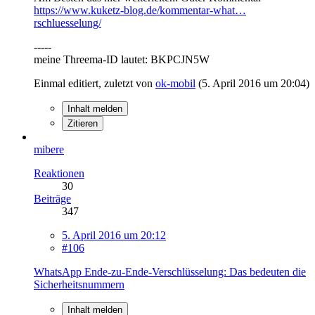
https://www.kuketz-blog.de/kommentar-what…
rschluesselung/
-----
meine Threema-ID lautet: BKPCJN5W
Einmal editiert, zuletzt von
ok-mobil
(
5. April 2016 um 20:04
)
Inhalt melden
Zitieren
mibere
Reaktionen
30
Beiträge
347
5. April 2016 um 20:12
#106
WhatsApp Ende-zu-Ende-Verschlüsselung: Das bedeuten die
Sicherheitsnummern
Inhalt melden