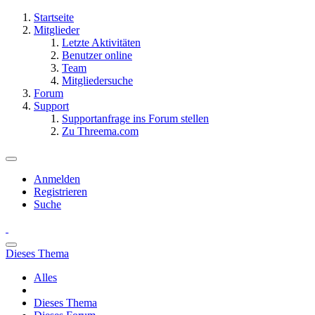
Startseite
Mitglieder
Letzte Aktivitäten
Benutzer online
Team
Mitgliedersuche
Forum
Support
Supportanfrage ins Forum stellen
Zu Threema.com
Anmelden
Registrieren
Suche
Dieses Thema
Alles
Dieses Thema