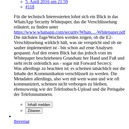
5. April 2016 um 21:59
#118
Für die technisch Interessierten lohnt sich ein Blick in das
WhatsApp Security Whitepaper, das die Verschlüsselung
erläutert; zu finden unter
https://www.whatsapp.com/security/Whats…-Whitepaper.pdf
Die nächsten Tage/Wochen werden zeigen, ob die E2-
Verschlüsselung wirklich hält, was sie verspricht und ob sie
sauber implementiert ist - bin schon auf erste Analysen
gespannt. Auf den ersten Blick hat das jedoch vom im
Whitepaper beschriebenen Grundsatz her Hand und Fuß und
sieht recht ordentlich aus - sogar mit Forward Secrecy.
Was allerdings zu beachten ist: es scheinen tatsächlich nur die
Inhalte der Kommunikation verschlüsselt zu werden. Die
Metadaten allerdings, also wer mit wem wann und wie oft
kommuniziert, scheinen nicht verborgen zu bleiben,
ebensowenig wie der Telefonbuch-Upload und die Preisgabe
der Telefonnummern.
Inhalt melden
Zitieren
threemat