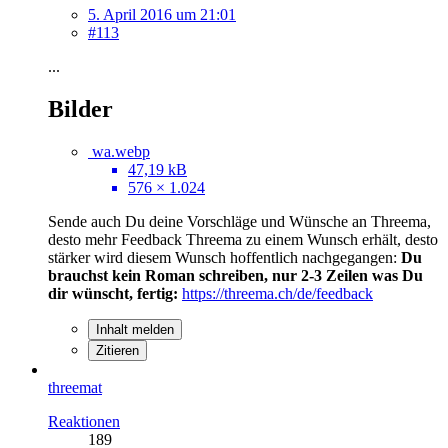
5. April 2016 um 21:01
#113
...
Bilder
wa.webp
47,19 kB
576 × 1.024
Sende auch Du deine Vorschläge und Wünsche an Threema,
desto mehr Feedback Threema zu einem Wunsch erhält, desto
stärker wird diesem Wunsch hoffentlich nachgegangen:
Du
brauchst kein Roman schreiben, nur 2-3 Zeilen was Du
dir wünscht, fertig:
https://threema.ch/de/feedback
Inhalt melden
Zitieren
threemat
Reaktionen
189