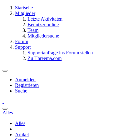
Startseite
Mitglieder
Letzte Aktivitäten
Benutzer online
Team
Mitgliedersuche
Forum
Support
Supportanfrage ins Forum stellen
Zu Threema.com
Anmelden
Registrieren
Suche
Alles
Alles
Artikel