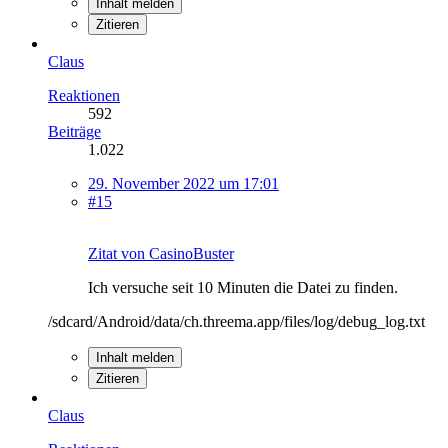
Inhalt melden
Zitieren
Claus
Reaktionen
592
Beiträge
1.022
29. November 2022 um 17:01
#15
Zitat von CasinoBuster
Ich versuche seit 10 Minuten die Datei zu finden.
/sdcard/Android/data/ch.threema.app/files/log/debug_log.txt
Inhalt melden
Zitieren
Claus