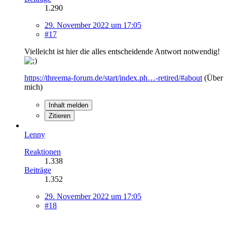
1.290
29. November 2022 um 17:05
#17
Vielleicht ist hier die alles entscheidende Antwort notwendig!
https://threema-forum.de/start/index.ph…-retired/#about
(Über
mich)
Inhalt melden
Zitieren
Lenny
Reaktionen
1.338
Beiträge
1.352
29. November 2022 um 17:05
#18