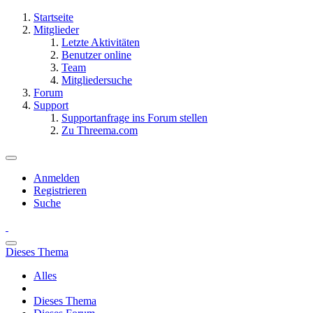
Startseite
Mitglieder
Letzte Aktivitäten
Benutzer online
Team
Mitgliedersuche
Forum
Support
Supportanfrage ins Forum stellen
Zu Threema.com
Anmelden
Registrieren
Suche
Dieses Thema
Alles
Dieses Thema