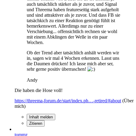
auch tatsächlich stärker als je zuvor, und Signal
und Threema haben featureseitig stark aufgeholt
und sind attraktiver als je zuvor. Und dass FB sie
tatsächkich zu einer Reaktion genötigt fühlt ist
bemerkenswert. Allerdimgs nur zu einer
Verschiebung... offensichtlich rechnen sie wohl
mit einem Abklingen der Welle in ein paar
Wochen.
Ob der Trend aber tatsächlich anhält werden wir
in, sagen wir mal 4 Wochen erkennen. Lasst uns
die Daumen drücken! Ich lasse mich aber ser,
sehr gerne positiv überraschen!
Andy
Die haben die Hose voll!
https://threema-forum.de/start/index.ph…-retired/#about
(Über
mich)
Inhalt melden
Zitieren
tommz