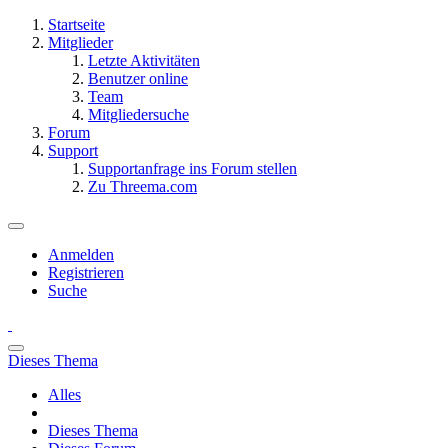
Startseite
Mitglieder
Letzte Aktivitäten
Benutzer online
Team
Mitgliedersuche
Forum
Support
Supportanfrage ins Forum stellen
Zu Threema.com
Anmelden
Registrieren
Suche
Dieses Thema
Alles
Dieses Thema