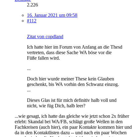
2.226
16. Januar 2021 um 09:58
#112
Zitat von copdland
Ich hatte hier im Forum von Anfang an die Thesd
vertreten, dass diese Sache WA böse vor die
Füße fallen wird.
...
Doch hier wurde meiner These kein Glauben
geschenkt, bis WA vorhin den Schwanz einzog.
...
Dieses Glas ist für mich definitiv halb voll und
nicht, wie füg Dich, halb leer?
...wie gesagt, ich hatte das gleiche wie jetzt schon 2x früher
erlebt: Skandal bei WA/FB, schlägt große Wellen in den
Fachkreisen (auch hier), ein paar Kontakte kommen hier und
da in den Kontaktlisten dazu -- und nach ein paar Wochen