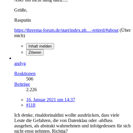
Grüße,
Rasputin
https://threema-forum.de/start/index.ph…-retired/#about
(Über
mich)
Inhalt melden
Zitieren
andyg
Reaktionen
506
Beiträge
2.226
16. Januar 2021 um 14:37
#118
Ich denke, rinaldorinaldini wollte ausdrücken, dass viele
Leute die Gefahren, die von Datenklau oder -abfluss
ausgehen, als abstrakt wahrnehmen und infolgedessen für sich
nicht ernst nehmen. Richtig?