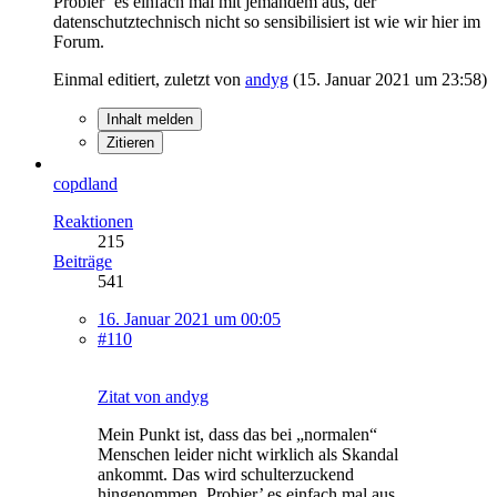
Probier’ es einfach mal mit jemandem aus, der
datenschutztechnisch nicht so sensibilisiert ist wie wir hier im
Forum.
Einmal editiert, zuletzt von
andyg
(
15. Januar 2021 um 23:58
)
Inhalt melden
Zitieren
copdland
Reaktionen
215
Beiträge
541
16. Januar 2021 um 00:05
#110
Zitat von andyg
Mein Punkt ist, dass das bei „normalen“
Menschen leider nicht wirklich als Skandal
ankommt. Das wird schulterzuckend
hingenommen. Probier’ es einfach mal aus...