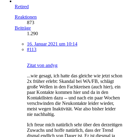
Retired
Reaktionen
873
Beiträge
1.290
16. Januar 2021 um 10:14
#113
Zitat von andyg
...wie gesagt, ich hatte das gleiche wie jetzt schon
2x früher erlebt: Skandal bei WA/FB, schlägt
große Wellen in den Fachkreisen (auch hier), ein
paar Kontakte kommen hier und da in den
Kontaktlisten dazu -- und nach ein paar Wochen
verschwinden die Neukontakte leider wieder,
meist wegen Inaktivität. War also bisher leider
nie nachhaltig.
Ich freue mich natürlich sehr über den derzeitigen
Zuwachs und hoffe natürlich, dass der Trend
dismal endlich von Dauer ist. Er ist diesmal ja