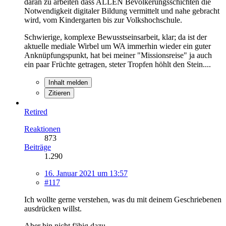
daran zu arbeiten dass ALLEN Bevölkerungsschichten die
Notwendigkeit digitaler Bildung vermittelt und nahe gebracht
wird, vom Kindergarten bis zur Volkshochschule.
Schwierige, komplexe Bewusstseinsarbeit, klar; da ist der
aktuelle mediale Wirbel um WA immerhin wieder ein guter
Anknüpfungspunkt, hat bei meiner "Missionsreise" ja auch
ein paar Früchte getragen, steter Tropfen höhlt den Stein....
Inhalt melden
Zitieren
Retired
Reaktionen
873
Beiträge
1.290
16. Januar 2021 um 13:57
#117
Ich wollte gerne verstehen, was du mit deinem Geschriebenen
ausdrücken willst.
Aber bin nicht fähig dazu.....