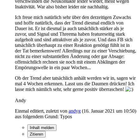
verschwinden die Neukontakte leider wieder, meist wegen
Inaktivität. War also bisher leider nie nachhaltig.
Ich freue mich natürlich sehr über den derzeitigen Zuwachs
und hoffe natürlich, dass der Trend diesmal endlich von
Dauer ist. Er ist diesmal ja auch tatsächlich stärker als je
zuvor, und Signal und Threema haben featureseitig stark
aufgeholt und sind attraktiver als je zuvor. Und dass FB sich
tatsächlich überhaupt zu einer Reaktion genötigt fühlt ist in
der Tat bemerkenswert! Allerdings nur zu einer Verschiebung,
nicht zu einer substantiellen Änderung oder gar Absage:
offensichtlich rechnen sie noch mit einem Abklingen der
Empörungswelle in ein paar Wochen...
Ob der Trend aber tatsächlich anhält werden wir in, sagen wir
mal 4 Wochen erkennen. Lasst uns die Daumen drücken! Ich
lasse mich nämlich sehr, sehr gerne positiv überraschen!
Andy
Einmal editiert, zuletzt von
andyg
(
16. Januar 2021 um 10:50
)
aus folgendem Grund: Typos
Inhalt melden
Zitieren