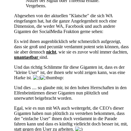
Nutzer bei Signal oder Threema erhalte.
Vergebens.
Abgesehen von der aktuellen "Klatsche" die sich WA
eingefangen hat, hat die ganze Angelegenheit noch eine
Dimension, die weder WA, Facebook und auch andere
Giganten der SocialMedia Fraktion gerne sehen:
Es wird ihnen augenblicklich sehr schmerzlich aufgezeigt,
dass sie groß und pecuniär verdammt potent sein können, dass
sie aber dennoch
nicht
, wie sie es zuvor wohl immer dachten,
unantastbar
sind.
Und das richtig Schlimme für diese Giganten ist, dass es der
"kleine User" ist, der ihnen sehr wohl zeigen kann, was eine
Harke ist.
Und dies .... so glaube mir, ist den hohen Herrschaften in den
Elfenbeintürmen dieser Giganten nun plötzlich und
unerwartet beigebracht worden.
Egal, wie es nun mit WA auch weitergeht, die CEO's dieser
Giganten haben nun plötzlich zu verstehen bekommen, dass
der "einfache User" ihnen doch verdammt in die Parade
fahren kann und dass es künftig vielleicht doch besser ist, mit,
statt gegen den User zu arbeiten.