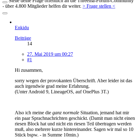
Stelle deine Frage öffentlich an die Threema-Forum-Community
- über 4.800 Mitglieder helfen dir weiter.
> Frage stellen <
Enkidu
Beiträge
14
27. Mai 2019 um 00:27
#1
Hi zusammen,
sorry wegen der provokanten Überschrift. Aber leider ist das
auch irgendwie grad meine Erfahrung.
(Unter Android 9, LineageOS, auf OnePlus 3T.)
Also ich meine die
ganz normale
Situation, jemand hat mir
ein paar Sprachnachrichten geschickt. (Damit man nicht einen
riesen Block hat und nicht ein riesen Teil übertragen werden
muß, also mehrere kurze hintereinander. Sagen wir mal so 10
Stück bspw. - in Summe 10min.)