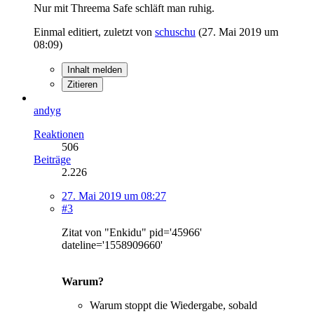
Nur mit Threema Safe schläft man ruhig.
Einmal editiert, zuletzt von
schuschu
(
27. Mai 2019 um
08:09
)
Inhalt melden
Zitieren
andyg
Reaktionen
506
Beiträge
2.226
27. Mai 2019 um 08:27
#3
Zitat von "Enkidu" pid='45966'
dateline='1558909660'
Warum?
Warum stoppt die Wiedergabe, sobald