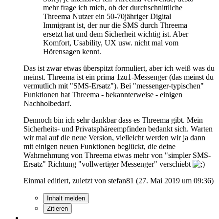
mehr frage ich mich, ob der durchschnittliche
Threema Nutzer ein 50-70jähriger Digital
Immigrant ist, der nur die SMS durch Threema
ersetzt hat und dem Sicherheit wichtig ist. Aber
Komfort, Usability, UX usw. nicht mal vom
Hörensagen kennt.
Das ist zwar etwas überspitzt formuliert, aber ich weiß was du
meinst. Threema ist ein prima 1zu1-Messenger (das meinst du
vermutlich mit "SMS-Ersatz"). Bei "messenger-typischen"
Funktionen hat Threema - bekannterweise - einigen
Nachholbedarf.
Dennoch bin ich sehr dankbar dass es Threema gibt. Mein
Sicherheits- und Privatsphäreempfinden bedankt sich. Warten
wir mal auf die neue Version, vielleicht werden wir ja dann
mit einigen neuen Funktionen beglückt, die deine
Wahrnehmung von Threema etwas mehr von "simpler SMS-
Ersatz" Richtung "vollwertiger Messenger" verschiebt
Einmal editiert, zuletzt von stefan81 (
27. Mai 2019 um 09:36
)
Inhalt melden
Zitieren