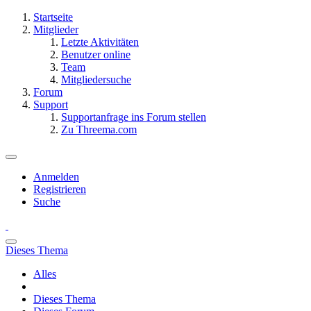
Startseite
Mitglieder
Letzte Aktivitäten
Benutzer online
Team
Mitgliedersuche
Forum
Support
Supportanfrage ins Forum stellen
Zu Threema.com
Anmelden
Registrieren
Suche
Dieses Thema
Alles
Dieses Thema