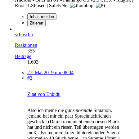
Root | LSPosed | SafetyNet
Inhalt melden
Zitieren
schuschu
Reaktionen
355
Beiträge
1.603
27. Mai 2019 um 08:04
#2
Zitat von Enkidu
Also ich meine die
ganz normale
Situation,
jemand hat mir ein paar Sprachnachrichten
geschickt. (Damit man nicht einen riesen Block
hat und nicht ein riesen Teil übertragen werden
muß, also mehrere kurze hintereinander. Sagen
wir mal so 10 Stück bspw. - in Summe 10min.)