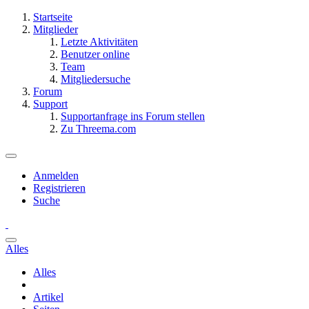
Startseite
Mitglieder
Letzte Aktivitäten
Benutzer online
Team
Mitgliedersuche
Forum
Support
Supportanfrage ins Forum stellen
Zu Threema.com
Anmelden
Registrieren
Suche
Alles
Alles
Artikel