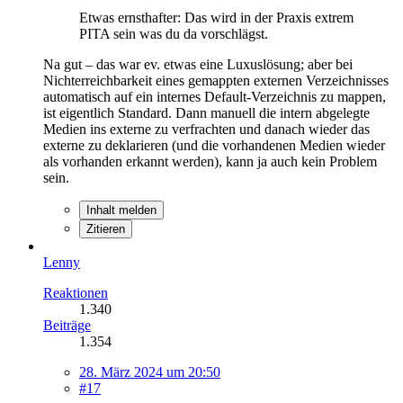
Etwas ernsthafter: Das wird in der Praxis extrem
PITA sein was du da vorschlägst.
Na gut – das war ev. etwas eine Luxuslösung; aber bei
Nichterreichbarkeit eines gemappten externen Verzeichnisses
automatisch auf ein internes Default-Verzeichnis zu mappen,
ist eigentlich Standard. Dann manuell die intern abgelegte
Medien ins externe zu verfrachten und danach wieder das
externe zu deklarieren (und die vorhandenen Medien wieder
als vorhanden erkannt werden), kann ja auch kein Problem
sein.
Inhalt melden
Zitieren
Lenny
Reaktionen
1.340
Beiträge
1.354
28. März 2024 um 20:50
#17