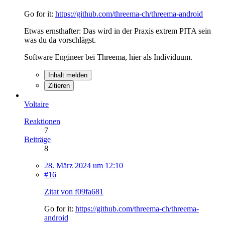
Go for it:
https://github.com/threema-ch/threema-android
Etwas ernsthafter: Das wird in der Praxis extrem PITA sein
was du da vorschlägst.
Software Engineer bei Threema, hier als Individuum.
Inhalt melden
Zitieren
Voltaire
Reaktionen
7
Beiträge
8
28. März 2024 um 12:10
#16
Zitat von f09fa681
Go for it:
https://github.com/threema-ch/threema-
android