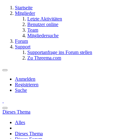
Startseite
Mitglieder
Letzte Aktivitäten
Benutzer online
Team
Mitgliedersuche
Forum
Support
Supportanfrage ins Forum stellen
Zu Threema.com
Anmelden
Registrieren
Suche
Dieses Thema
Alles
Dieses Thema