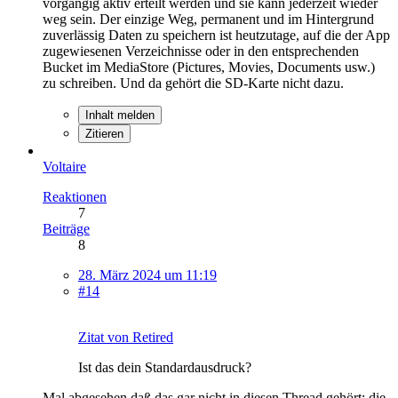
vorgängig aktiv erteilt werden und sie kann jederzeit wieder
weg sein. Der einzige Weg, permanent und im Hintergrund
zuverlässig Daten zu speichern ist heutzutage, auf die der App
zugewiesenen Verzeichnisse oder in den entsprechenden
Bucket im MediaStore (Pictures, Movies, Documents usw.)
zu schreiben. Und da gehört die SD-Karte nicht dazu.
Inhalt melden
Zitieren
Voltaire
Reaktionen
7
Beiträge
8
28. März 2024 um 11:19
#14
Zitat von Retired
Ist das dein Standardausdruck?
Mal abgesehen daß das gar nicht in diesen Thread gehört: die