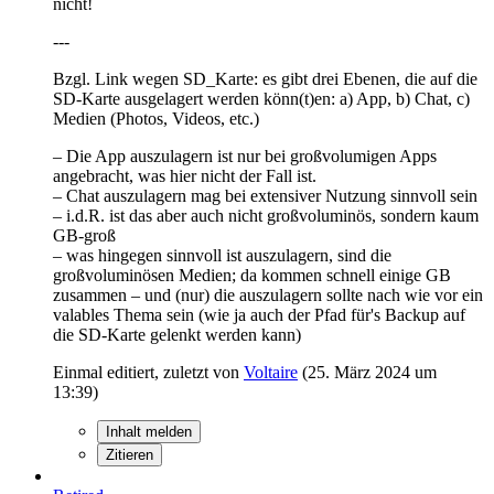
nicht!
---
Bzgl. Link wegen SD_Karte: es gibt drei Ebenen, die auf die
SD-Karte ausgelagert werden könn(t)en: a) App, b) Chat, c)
Medien (Photos, Videos, etc.)
– Die App auszulagern ist nur bei großvolumigen Apps
angebracht, was hier nicht der Fall ist.
– Chat auszulagern mag bei extensiver Nutzung sinnvoll sein
– i.d.R. ist das aber auch nicht großvoluminös, sondern kaum
GB-groß
– was hingegen sinnvoll ist auszulagern, sind die
großvoluminösen Medien; da kommen schnell einige GB
zusammen – und (nur) die auszulagern sollte nach wie vor ein
valables Thema sein (wie ja auch der Pfad für's Backup auf
die SD-Karte gelenkt werden kann)
Einmal editiert, zuletzt von
Voltaire
(
25. März 2024 um
13:39
)
Inhalt melden
Zitieren