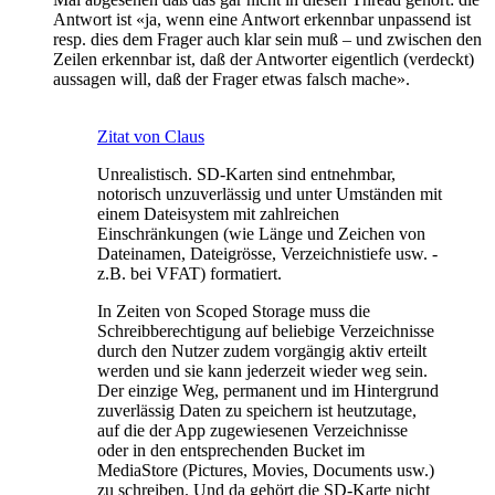
Antwort ist «ja, wenn eine Antwort erkennbar unpassend ist
resp. dies dem Frager auch klar sein muß – und zwischen den
Zeilen erkennbar ist, daß der Antworter eigentlich (verdeckt)
aussagen will, daß der Frager etwas falsch mache».
Zitat von Claus
Unrealistisch. SD-Karten sind entnehmbar,
notorisch unzuverlässig und unter Umständen mit
einem Dateisystem mit zahlreichen
Einschränkungen (wie Länge und Zeichen von
Dateinamen, Dateigrösse, Verzeichnistiefe usw. -
z.B. bei VFAT) formatiert.
In Zeiten von Scoped Storage muss die
Schreibberechtigung auf beliebige Verzeichnisse
durch den Nutzer zudem vorgängig aktiv erteilt
werden und sie kann jederzeit wieder weg sein.
Der einzige Weg, permanent und im Hintergrund
zuverlässig Daten zu speichern ist heutzutage,
auf die der App zugewiesenen Verzeichnisse
oder in den entsprechenden Bucket im
MediaStore (Pictures, Movies, Documents usw.)
zu schreiben. Und da gehört die SD-Karte nicht