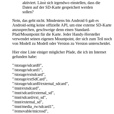
aktiviert. Lässt sich irgendwo einstellen, dass die
Daten auf der SD-Karte gespeichert werden
sollen?
Nein, das geht nicht. Mindestens bis Android 6 gab es
Android-seitig keine offizielle API, um eine externe SD-Karte
anzusprechen, geschweige denn einen Standard-
Pfad/Mountpoint für die Karte. Jeder Handy-Hersteller
verwendet seinen eigenen Mountpoint, der sich zum Teil noch
von Modell zu Modell oder Version zu Version unterscheidet.
Hier eine Liste einiger möglicher Pfade, die ich im Internet
gefunden habe:
"/storage/sdcard0",
"/storage/sdcard1",
"/storage/extsdcard",
"/storage/extSdCard",
"/storage/sdcard0/external_sdcard",
"/mnt/extsdcard",
"/mnt/sdcard/external_sd",
"/mnt/sdcard/ext_sd",
"/mnt/external_sd",
"/mnt/media_rw/sdcard1",
"/removable/microsd",