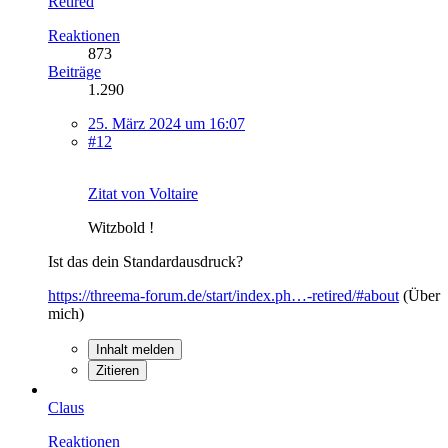
Retired
Reaktionen
873
Beiträge
1.290
25. März 2024 um 16:07
#12
Zitat von Voltaire
Witzbold !
Ist das dein Standardausdruck?
https://threema-forum.de/start/index.ph…-retired/#about
(Über
mich)
Inhalt melden
Zitieren
Claus
Reaktionen