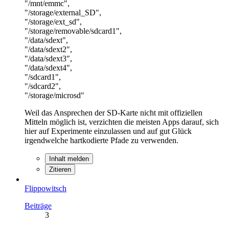
"/mnt/emmc",
"/storage/external_SD",
"/storage/ext_sd",
"/storage/removable/sdcard1",
"/data/sdext",
"/data/sdext2",
"/data/sdext3",
"/data/sdext4",
"/sdcard1",
"/sdcard2",
"/storage/microsd"
Weil das Ansprechen der SD-Karte nicht mit offiziellen
Mitteln möglich ist, verzichten die meisten Apps darauf, sich
hier auf Experimente einzulassen und auf gut Glück
irgendwelche hartkodierte Pfade zu verwenden.
Inhalt melden
Zitieren
Flippowitsch
Beiträge
3