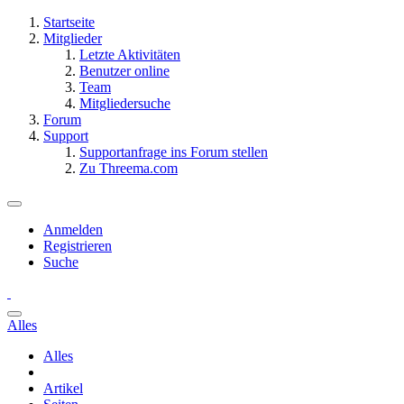
Startseite
Mitglieder
Letzte Aktivitäten
Benutzer online
Team
Mitgliedersuche
Forum
Support
Supportanfrage ins Forum stellen
Zu Threema.com
Anmelden
Registrieren
Suche
Alles
Alles
Artikel